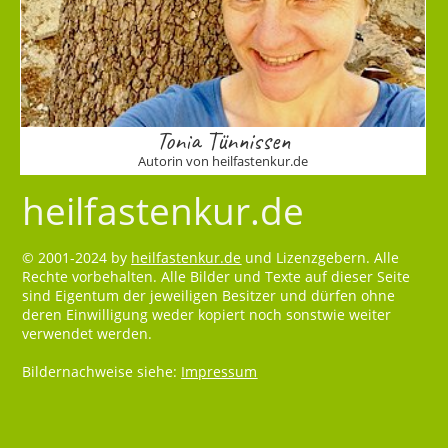
Tonia Tünnissen
Autorin von heilfastenkur.de
heilfastenkur.de
© 2001-2024 by
heilfastenkur.de
und Lizenzgebern. Alle
Rechte vorbehalten. Alle Bilder und Texte auf dieser Seite
sind Eigentum der jeweiligen Besitzer und dürfen ohne
deren Einwilligung weder kopiert noch sonstwie weiter
verwendet werden.
Bildernachweise siehe:
Impressum