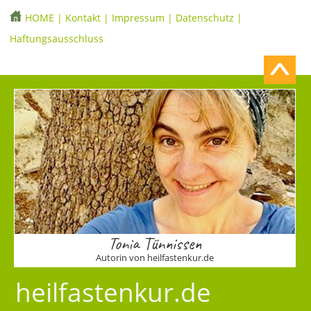
HOME
|
Kontakt
|
Impressum
|
Datenschutz
|
Haftungsausschluss
Tonia Tünnissen
Autorin von heilfastenkur.de
heilfastenkur.de