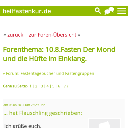
«
zurück
|
zur Foren-Übersicht
»
Forenthema: 10.8.Fasten Der Mond
und die Hüfte im Einklang.
»
Forum: Fastentagebücher und Fastengruppen
Gehe zu Seite:
(
1
|
2
|
3
|
4
|
5
|
6
|
7
)
am 05.08.2014 um 23:29 Uhr
... hat Flauschling geschrieben:
Ich grüße euch.