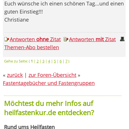
Euch wünsche ich einen schönen Tag...und einen
guten Einstieg!!!
Christiane
Antworten
ohne
Zitat
Antworten
mit
Zitat
Themen-Abo bestellen
Gehe zu Seite: (
1
|
2
|
3
|
4
|
5
|
6
|
7
)
«
zurück
|
zur Foren-Übersicht
»
Fastentagebücher und Fastengruppen
Möchtest du mehr Infos auf
heilfastenkur.de entdecken?
Rund ums Heilfasten