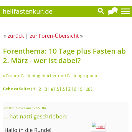
«
zurück
|
zur Foren-Übersicht
»
Forenthema: 10 Tage plus Fasten ab
2. März - wer ist dabei?
»
Forum: Fastentagebücher und Fastengruppen
Gehe zu Seite:
(
1
|
2
|
3
|
4
|
5
|
6
|
7
|
8
|
9
|
10
)
am 02.03.2021 um 12:55 Uhr
... hat natti geschrieben:
Hallo in die Runde!