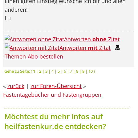
Einen guten Einstieg wünsche ich dir und allen
anderen!
Lu
Antworten
ohne
Zitat
Antworten
mit
Zitat
Themen-Abo bestellen
Gehe zu Seite: (
1
|
2
|
3
|
4
|
5
|
6
|
7
|
8
|
9
|
10
)
«
zurück
|
zur Foren-Übersicht
»
Fastentagebücher und Fastengruppen
Möchtest du mehr Infos auf
heilfastenkur.de entdecken?