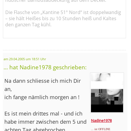
Die Flasche von „Kantine 51° Nord“ ist doppelwandig
– sie hält Heißes bis zu 10 Stunden heiß und Kaltes
den ganzen Tag kühl.
am 29.04.2005 um 18:51 Uhr
... hat Nadine1978 geschrieben:
Na dann schliesse ich mich Dir
an,
ich fange nämlich morgen an !
Es ist mein drittes mal - und ich
Nadine1978
habe immer zwischen dem 5 und
achten Tag abgebrochen.
... ist OFFLINE