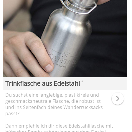
*
Trinkflasche aus Edelstahl
Du suchst eine langlebige, plastikfreie und
geschmacksneutrale Flasche, die robust ist
und ins Seitenfach deines Wanderrucksacks
passt?
Dann empfehle ich dir diese Edelstahlflasche mit
hübscher Bambusabdeckung auf dem Deckel.