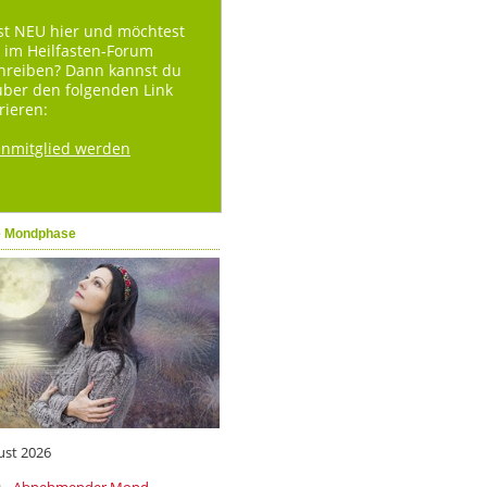
st NEU hier und möchtest
 im Heilfasten-Forum
hreiben? Dann kannst du
über den folgenden Link
rieren:
enmitglied werden
e Mondphase
ust 2026