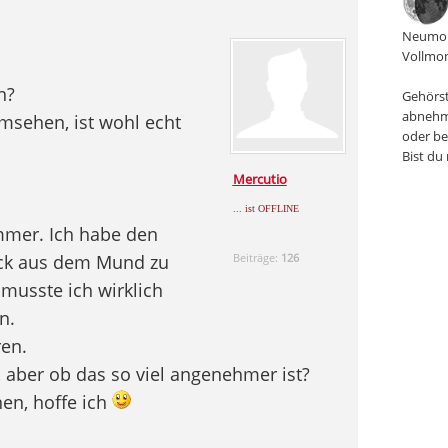
Neumon
Vollmon
n?
Gehörst
abnehm
sehen, ist wohl echt
oder be
Bist du
Mercutio
... ist OFFLINE
ammer. Ich habe den
ck aus dem Mund zu
Beiträge:
126
musste ich wirklich
n.
en.
 aber ob das so viel angenehmer ist?
en, hoffe ich