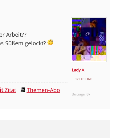
r Arbeit??
was Süßem gelockt?
Lady A
... ist OFFLINE
it
Zitat
Themen-Abo
Beiträge:
87