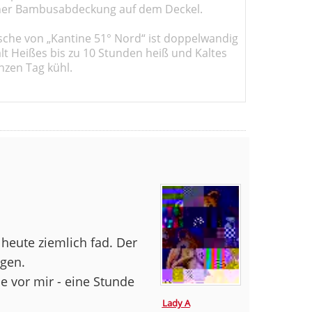
er Bambusabdeckung auf dem Deckel.
sche von „Kantine 51° Nord“ ist doppelwandig
ält Heißes bis zu 10 Stunden heiß und Kaltes
nzen Tag kühl.
 heute ziemlich fad. Der
ogen.
 vor mir - eine Stunde
Lady A