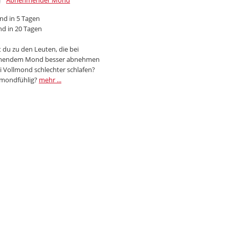
Abnehmender Mond
d in 5 Tagen
d in 20 Tagen
 du zu den Leuten, die bei
endem Mond besser abnehmen
i Vollmond schlechter schlafen?
 mondfühlig?
mehr ...