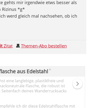
te gehts mir irgendwie etws besser als
m Rizinus *g*
 ich werd gleich mal nachsehen, ob ich
it
Zitat
Themen-Abo bestellen
*
flasche aus Edelstahl
st eine langlebige, plastikfreie und
cksneutrale Flasche, die robust ist
s Seitenfach deines Wanderrucksacks
pfehle ich dir diese Edelstahlflasche mit