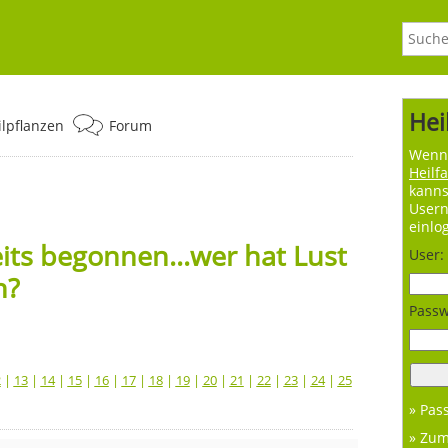
Hei
ilpflanzen
Forum
Wenn 
Heilf
kanns
User
einlo
its begonnen...wer hat Lust
User:
n?
Passw
2
|
13
|
14
|
15
|
16
|
17
|
18
|
19
|
20
|
21
|
22
|
23
|
24
|
25
» Pas
» Zu