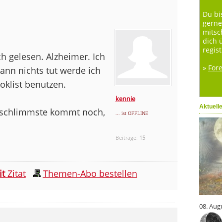
Du bi
gerne
mitsc
dich 
regist
ch gelesen. Alzheimer. Ich
»
For
ann nichts tut werde ich
klist benutzen.
kennie
Aktuell
s schlimmste kommt noch,
... ist OFFLINE
Beiträge:
15
it
Zitat
Themen-Abo bestellen
08. Aug