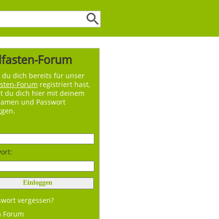
lfasten-Forum
du dich bereits für unser
asten-Forum
registriert hast,
t du dich hier mit deinem
namen und Passwort
ggen.
ort:
swort vergessen?
m Forum