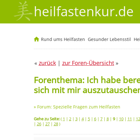
heilfastenkur.de
Rund ums Heilfasten
Gesunder Lebensstil
He
«
zurück
|
zur Foren-Übersicht
»
Forenthema: Ich habe bere
sich mit mir auszutausche
»
Forum: Spezielle Fragen zum Heilfasten
Gehe zu Seite:
(
1
|
2
|
3
|
4
|
5
|
6
|
7
|
8
|
9
|
10
|
11
|
1
|
26
|
27
|
28
)