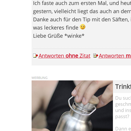
Ich faste auch zum ersten Mal, und heu
gestern, vielleicht liegt das auch an de
Danke auch für den Tip mit den Säften,
was leckeres finde
Liebe Grüße *winke*
Antworten
ohne
Zitat
Antworten
m
Trink
Du such
geschma
und in
passt?
Dann em