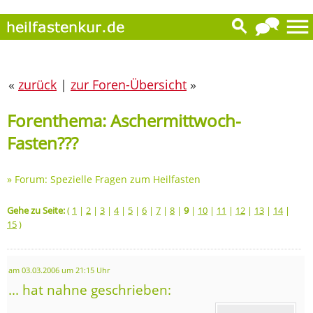
«
zurück
|
zur Foren-Übersicht
»
Forenthema: Aschermittwoch-
Fasten???
»
Forum: Spezielle Fragen zum Heilfasten
Gehe zu Seite:
(
1
|
2
|
3
|
4
|
5
|
6
|
7
|
8
|
9
|
10
|
11
|
12
|
13
|
14
|
15
)
am 03.03.2006 um 21:15 Uhr
... hat nahne geschrieben: