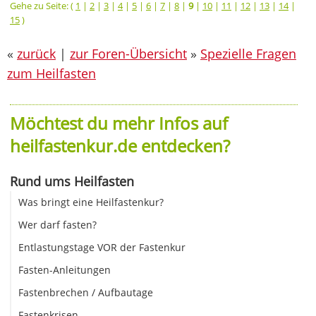
Gehe zu Seite: (
1
|
2
|
3
|
4
|
5
|
6
|
7
|
8
|
9
|
10
|
11
|
12
|
13
|
14
|
15
)
«
zurück
|
zur Foren-Übersicht
»
Spezielle Fragen
zum Heilfasten
Möchtest du mehr Infos auf
heilfastenkur.de entdecken?
Rund ums Heilfasten
Was bringt eine Heilfastenkur?
Wer darf fasten?
Entlastungstage VOR der Fastenkur
Fasten-Anleitungen
Fastenbrechen / Aufbautage
Fastenkrisen