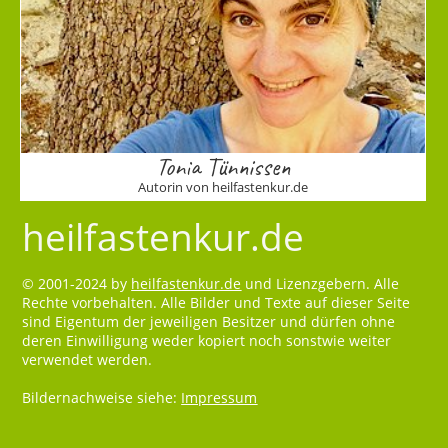
Tonia Tünnissen
Autorin von heilfastenkur.de
heilfastenkur.de
© 2001-2024 by
heilfastenkur.de
und Lizenzgebern. Alle
Rechte vorbehalten. Alle Bilder und Texte auf dieser Seite
sind Eigentum der jeweiligen Besitzer und dürfen ohne
deren Einwilligung weder kopiert noch sonstwie weiter
verwendet werden.
Bildernachweise siehe:
Impressum