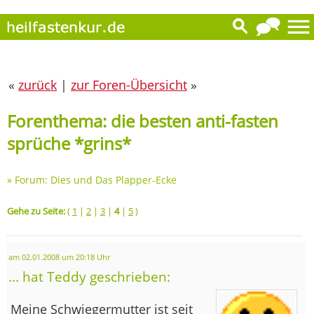
«
zurück
|
zur Foren-Übersicht
»
Forenthema: die besten anti-fasten
sprüche *grins*
»
Forum: Dies und Das Plapper-Ecke
Gehe zu Seite:
(
1
|
2
|
3
|
4
|
5
)
am 02.01.2008 um 20:18 Uhr
... hat Teddy geschrieben:
Meine Schwiegermutter ist seit