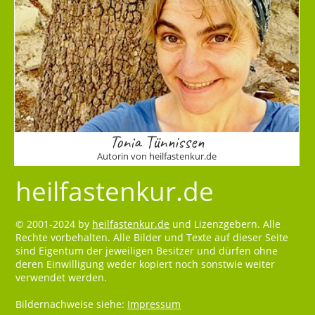
Tonia Tünnissen
Autorin von heilfastenkur.de
heilfastenkur.de
© 2001-2024 by
heilfastenkur.de
und Lizenzgebern. Alle
Rechte vorbehalten. Alle Bilder und Texte auf dieser Seite
sind Eigentum der jeweiligen Besitzer und dürfen ohne
deren Einwilligung weder kopiert noch sonstwie weiter
verwendet werden.
Bildernachweise siehe:
Impressum