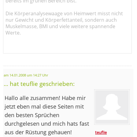
bereits im grünen Bereich bist.
Die Körperanalysewaage von Heimwert misst nicht
nur Gewicht und Körperfettanteil, sondern auch
Muskelmasse, BMI und viele weitere spannende
Werte.
am 14.01.2008 um 14:27 Uhr
... hat teuflie geschrieben:
Hallo alle zusammen! Habe mir
jetzt eben mal diese Seiten mit
den besten Sprüchen
durchgelesen und mich hats fast
aus der Rüstung gehauen!
teuflie