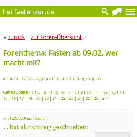
«
zurück
|
zur Foren-Übersicht
»
Forenthema: Fasten ab 09.02. wer
macht mit?
»
Forum: Fastentagebücher und Fastengruppen
Gehe zu Seite:
(
1
|
2
|
3
|
4
|
5
|
6
|
7
|
8
|
9
|
10
|
11
|
12
|
13
|
14
|
15
|
16
|
17
|
18
|
19
|
20
|
21
|
22
|
23
|
24
|
25
|
26
|
27
)
am 18.02.2008 um 10:23 Uhr
... hat akinomreig geschrieben: