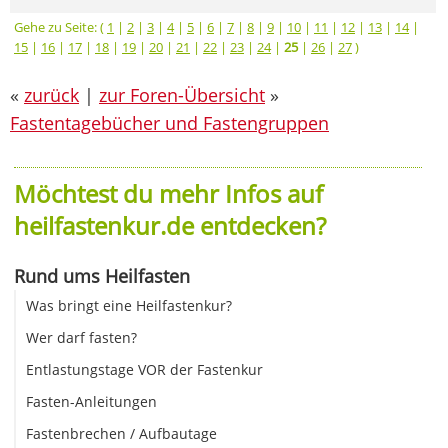
Gehe zu Seite: (
1
|
2
|
3
|
4
|
5
|
6
|
7
|
8
|
9
|
10
|
11
|
12
|
13
|
14
|
15
|
16
|
17
|
18
|
19
|
20
|
21
|
22
|
23
|
24
|
25
|
26
|
27
)
«
zurück
|
zur Foren-Übersicht
»
Fastentagebücher und Fastengruppen
Möchtest du mehr Infos auf
heilfastenkur.de entdecken?
Rund ums Heilfasten
Was bringt eine Heilfastenkur?
Wer darf fasten?
Entlastungstage VOR der Fastenkur
Fasten-Anleitungen
Fastenbrechen / Aufbautage