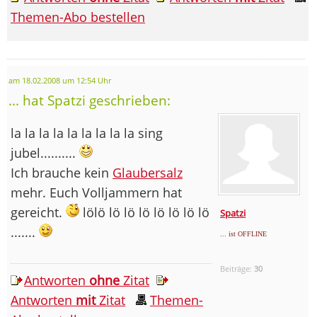
Themen-Abo bestellen
am 18.02.2008 um 12:54 Uhr
... hat Spatzi geschrieben:
la la la la la la la la la sing
jubel..........
Ich brauche kein
Glaubersalz
mehr. Euch Volljammern hat
gereicht.
lölö lö lö lö lö lö lö lö
Spatzi
.......
... ist OFFLINE
Beiträge:
30
Antworten
ohne
Zitat
Antworten
mit
Zitat
Themen-