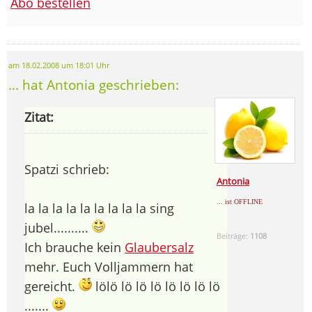
Abo bestellen
am 18.02.2008 um 18:01 Uhr
... hat Antonia geschrieben:
Zitat:
Spatzi schrieb:
Antonia
... ist OFFLINE
la la la la la la la la la sing
jubel..........
Beiträge:
1108
Ich brauche kein
Glaubersalz
mehr. Euch Volljammern hat
gereicht.
lölö lö lö lö lö lö lö lö
.......