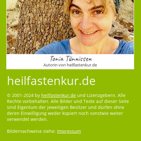
Tonia Tünnissen
Autorin von heilfastenkur.de
heilfastenkur.de
© 2001-2024 by
heilfastenkur.de
und Lizenzgebern. Alle
Rechte vorbehalten. Alle Bilder und Texte auf dieser Seite
sind Eigentum der jeweiligen Besitzer und dürfen ohne
deren Einwilligung weder kopiert noch sonstwie weiter
verwendet werden.
Bildernachweise siehe:
Impressum