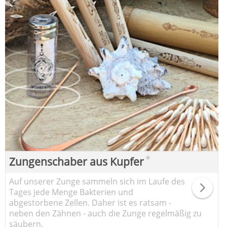
*
Zungenschaber aus Kupfer
Auf unserer Zunge sammeln sich im Laufe des
Tages jede Menge Bakterien und
abgestorbene Zellen. Daher ist es ratsam -
neben den Zähnen - auch die Zunge regelmäßig zu
säubern.