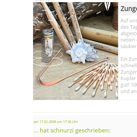
Zung
Auf un
des Ta
abgesto
neben 
säuber
Ein Zun
schnell
Zungen
Kupfer 
gut! 10
und ant
am 17.02.2008 um 17:36 Uhr
... hat schnurzi geschrieben: