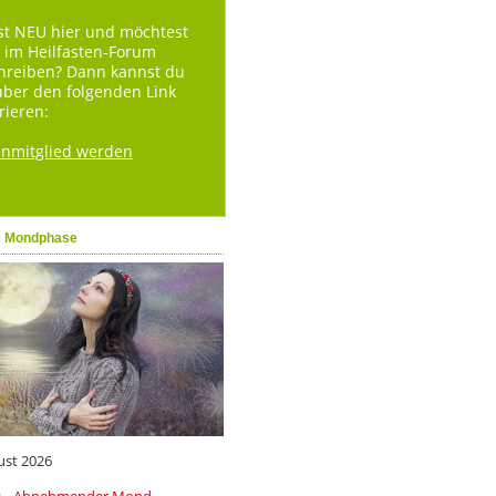
st NEU hier und möchtest
 im Heilfasten-Forum
hreiben? Dann kannst du
über den folgenden Link
rieren:
enmitglied werden
e Mondphase
ust 2026