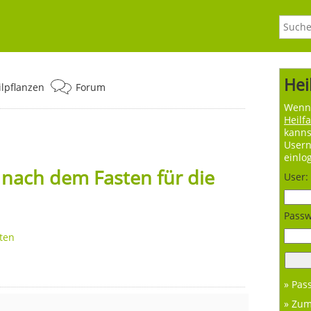
Hei
ilpflanzen
Forum
Wenn 
Heilf
kanns
User
einlo
 nach dem Fasten für die
User:
Passw
ten
» Pas
» Zu