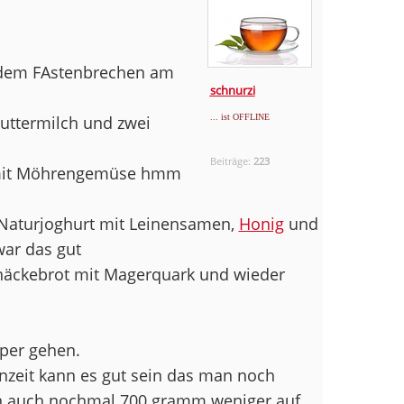
h dem FAstenbrechen am
schnurzi
uttermilch und zwei
... ist OFFLINE
Beiträge:
223
n mit Möhrengemüse hmm
Naturjoghurt mit Leinensamen,
Honig
und
ar das gut
näckebrot mit Magerquark und wieder
pper gehen.
tenzeit kann es gut sein das man noch
n auch nochmal 700 gramm weniger auf