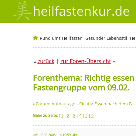
heilfastenkur.de
Rund ums Heilfasten
Gesunder Lebensstil
He
«
zurück
|
zur Foren-Übersicht
»
Forenthema: Richtig essen
Fastengruppe vom 09.02.
»
Forum: Aufbautage - Richtig Essen nach dem Fas
Gehe zu Seite:
(
1
|
2
|
3
|
4
|
5
|
6
)
am 17.02.2008 um 10:59 Uhr