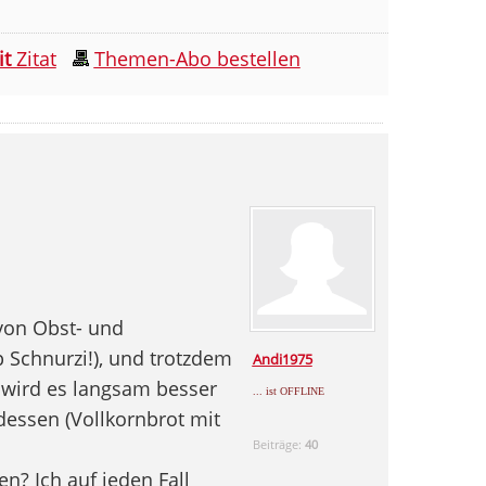
it
Zitat
Themen-Abo bestellen
 von Obst- und
 Schnurzi!), und trotzdem
Andi1975
t wird es langsam besser
... ist OFFLINE
essen (Vollkornbrot mit
Beiträge:
40
n? Ich auf jeden Fall