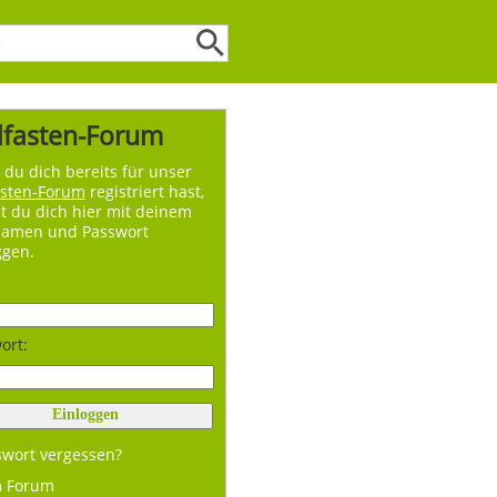
lfasten-Forum
du dich bereits für unser
asten-Forum
registriert hast,
t du dich hier mit deinem
namen und Passwort
ggen.
ort:
swort vergessen?
m Forum