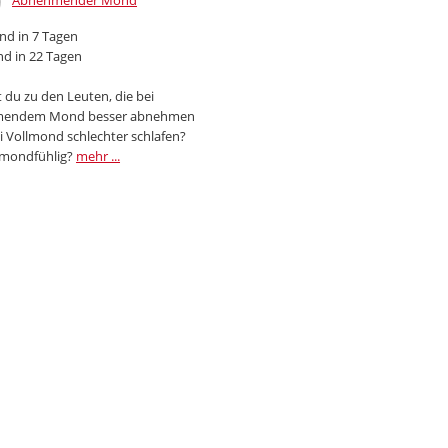
Abnehmender Mond
d in 7 Tagen
d in 22 Tagen
 du zu den Leuten, die bei
endem Mond besser abnehmen
i Vollmond schlechter schlafen?
 mondfühlig?
mehr ...