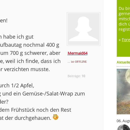
Du bi
gerne
mitsc
en!
dich 
regist
 habe ich gut
»
For
ufbautag nochmal 400 g
um 700 g schwerer, aber
Mermaid64
, weil ich finde, dass ich
... ist OFFLINE
Aktuell
r verzichten musste.
Beiträge:
10
rch 1/2 Apfel,
tag und ein Gemüse-/Salat-Wrap zum
der?
h dem Frühstück noch den Rest
hat der durchgehauen.
06. Aug