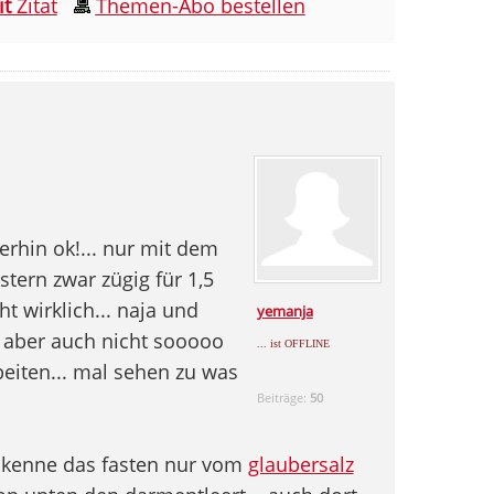
it
Zitat
Themen-Abo bestellen
terhin ok!... nur mit dem
estern zwar zügig für 1,5
cht wirklich... naja und
yemanja
 aber auch nicht sooooo
... ist OFFLINE
beiten... mal sehen zu was
Beiträge:
50
. kenne das fasten nur vom
glaubersalz