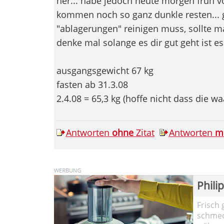
her... habe jedoch heute morgen früh v
kommen noch so ganz dunkle resten...
"ablagerungen" reinigen muss, sollte man
denke mal solange es dir gut geht ist es
ausgangsgewicht 67 kg
fasten ab 31.3.08
2.4.08 = 65,3 kg (hoffe nicht dass die w
Antworten
ohne
Zitat
Antworten
m
Phili
Frisch 
schmec