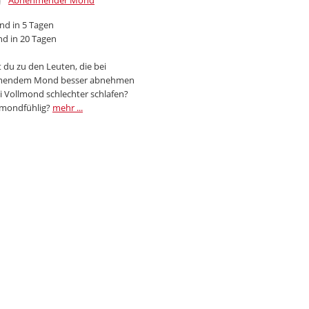
Abnehmender Mond
d in 5 Tagen
d in 20 Tagen
 du zu den Leuten, die bei
endem Mond besser abnehmen
i Vollmond schlechter schlafen?
 mondfühlig?
mehr ...