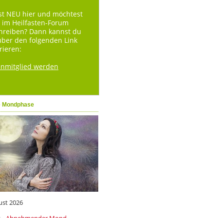
st NEU hier und möchtest
 im Heilfasten-Forum
hreiben? Dann kannst du
über den folgenden Link
rieren:
enmitglied werden
e Mondphase
ust 2026