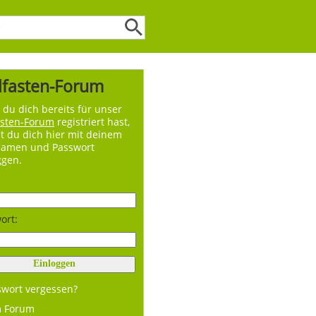
lfasten-Forum
du dich bereits für unser
asten-Forum
registriert hast,
t du dich hier mit deinem
namen und Passwort
ggen.
ort:
swort vergessen?
m Forum