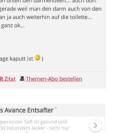
on unten den darmentleert... auch dort
 gerade weil man den darm auch von den
 ja auch weiterhin auf die toilette...
 ganz ok...
aage kaputt ist
)
it
Zitat
Themen-Abo bestellen
*
ps Avance Entsafter
gepresster Saft ist gesund und
kt besonders lecker - nicht nur