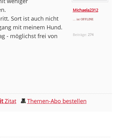
mit weniger
en.
Michaela2312
tt. Sort ist auch nicht
... ist OFFLINE
ergang mit meinem Hund.
g - möglichst frei von
Beiträge:
274
it
Zitat
Themen-Abo bestellen