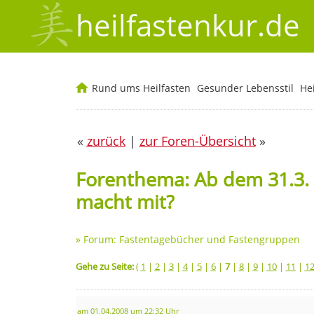
heilfastenkur.de
Rund ums Heilfasten
Gesunder Lebensstil
He
«
zurück
|
zur Foren-Übersicht
»
Forenthema: Ab dem 31.3. 
macht mit?
»
Forum: Fastentagebücher und Fastengruppen
Gehe zu Seite:
(
1
|
2
|
3
|
4
|
5
|
6
|
7
|
8
|
9
|
10
|
11
|
1
am 01.04.2008 um 22:32 Uhr