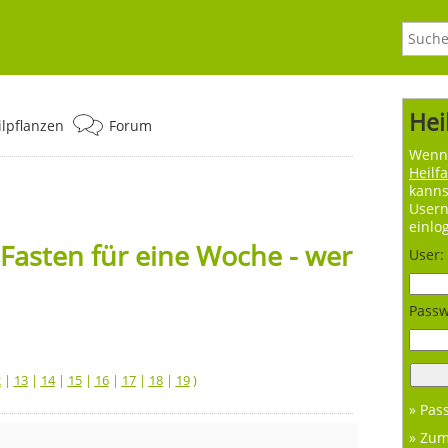
Hei
ilpflanzen
Forum
Wenn 
Heilf
kanns
User
einlo
Fasten für eine Woche - wer
User:
Passw
2
|
13
|
14
|
15
|
16
|
17
|
18
|
19
)
» Pas
» Zu