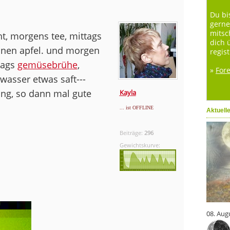
Du bi
gerne
mitsc
, morgens tee, mittags
dich 
 einen apfel. und morgen
regist
tags
gemüsebrühe
,
»
For
asser etwas saft---
ung, so dann mal gute
Kayla
... ist OFFLINE
Aktuell
Beiträge:
296
Gewichtskurve:
08. Aug