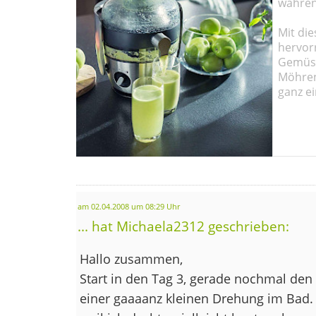
währen
Mit die
hervor
Gemüse
Möhren!
ganz ei
am 02.04.2008 um 08:29 Uhr
... hat Michaela2312 geschrieben:
Hallo zusammen,
Start in den Tag 3, gerade nochmal den
einer gaaaanz kleinen Drehung im Bad.