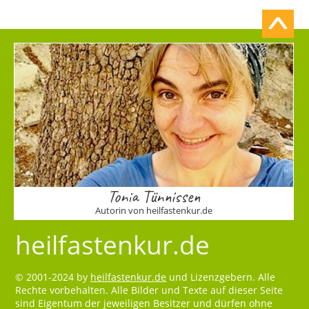
Tonia Tünnissen
Autorin von heilfastenkur.de
heilfastenkur.de
© 2001-2024 by
heilfastenkur.de
und Lizenzgebern. Alle
Rechte vorbehalten. Alle Bilder und Texte auf dieser Seite
sind Eigentum der jeweiligen Besitzer und dürfen ohne