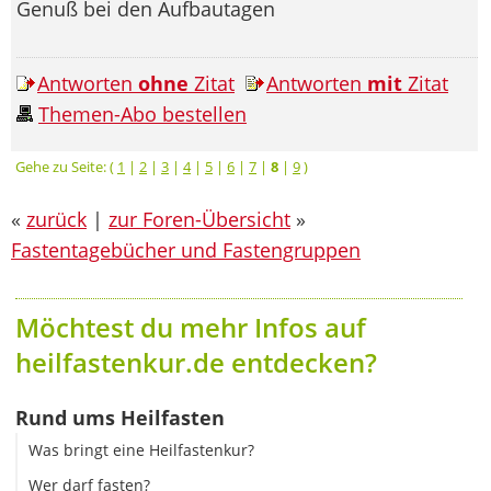
Genuß bei den Aufbautagen
Antworten
ohne
Zitat
Antworten
mit
Zitat
Themen-Abo bestellen
Gehe zu Seite: (
1
|
2
|
3
|
4
|
5
|
6
|
7
|
8
|
9
)
«
zurück
|
zur Foren-Übersicht
»
Fastentagebücher und Fastengruppen
Möchtest du mehr Infos auf
heilfastenkur.de entdecken?
Rund ums Heilfasten
Was bringt eine Heilfastenkur?
Wer darf fasten?