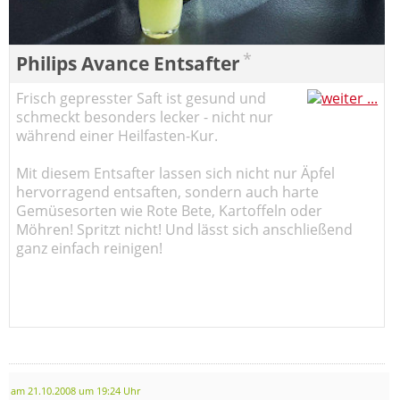
*
Philips Avance Entsafter
Frisch gepresster Saft ist gesund und
schmeckt besonders lecker - nicht nur
während einer Heilfasten-Kur.
Mit diesem Entsafter lassen sich nicht nur Äpfel
hervorragend entsaften, sondern auch harte
Gemüsesorten wie Rote Bete, Kartoffeln oder
Möhren! Spritzt nicht! Und lässt sich anschließend
ganz einfach reinigen!
am 21.10.2008 um 19:24 Uhr