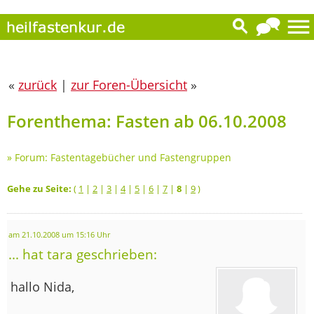
«
zurück
|
zur Foren-Übersicht
»
Forenthema: Fasten ab 06.10.2008
»
Forum: Fastentagebücher und Fastengruppen
Gehe zu Seite:
(
1
|
2
|
3
|
4
|
5
|
6
|
7
|
8
|
9
)
am 21.10.2008 um 15:16 Uhr
... hat tara geschrieben:
hallo Nida,