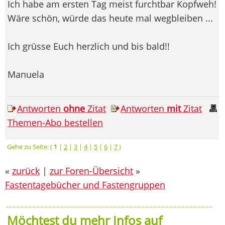
Ich habe am ersten Tag meist furchtbar Kopfweh!
Wäre schön, würde das heute mal wegbleiben ...
Ich grüsse Euch herzlich und bis bald!!
Manuela
Antworten
ohne
Zitat
Antworten
mit
Zitat
Themen-Abo bestellen
Gehe zu Seite: (
1
|
2
|
3
|
4
|
5
|
6
|
7
)
«
zurück
|
zur Foren-Übersicht
»
Fastentagebücher und Fastengruppen
Möchtest du mehr Infos auf