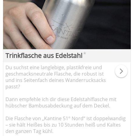
*
Trinkflasche aus Edelstahl
Du suchst eine langlebige, plastikfreie und
geschmacksneutrale Flasche, die robust ist
und ins Seitenfach deines Wanderrucksacks
passt?
Dann empfehle ich dir diese Edelstahlflasche mit
hübscher Bambusabdeckung auf dem Deckel.
Die Flasche von „Kantine 51° Nord“ ist doppelwandig
– sie hält Heißes bis zu 10 Stunden heiß und Kaltes
den ganzen Tag kühl.