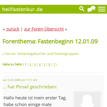
«
zurück
|
zur Foren-Übersicht
»
Forenthema: Fastenbeginn 12.01.09
»
Forum: Fastentagebücher und Fastengruppen
Gehe zu Seite:
(
1
|
2
|
3
|
4
|
5
|
6
|
7
)
am 12.01.2009 um 11:11 Uhr
... hat Pinsel geschrieben:
Hallo heute ist mein erster Tag,
habe schon einige male