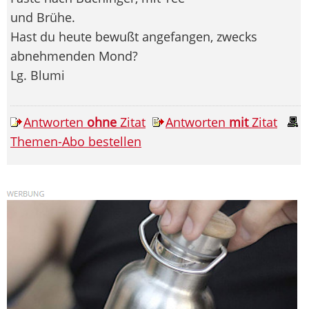
und Brühe.
Hast du heute bewußt angefangen, zwecks
abnehmenden Mond?
Lg. Blumi
Antworten
ohne
Zitat
Antworten
mit
Zitat
Themen-Abo bestellen