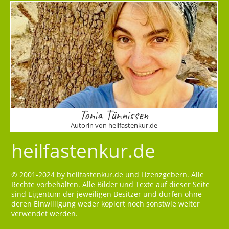
Tonia Tünnissen
Autorin von heilfastenkur.de
heilfastenkur.de
© 2001-2024 by
heilfastenkur.de
und Lizenzgebern. Alle
Rechte vorbehalten. Alle Bilder und Texte auf dieser Seite
sind Eigentum der jeweiligen Besitzer und dürfen ohne
deren Einwilligung weder kopiert noch sonstwie weiter
verwendet werden.