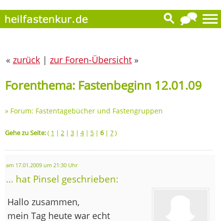
«
zurück
|
zur Foren-Übersicht
»
Forenthema: Fastenbeginn 12.01.09
»
Forum: Fastentagebücher und Fastengruppen
Gehe zu Seite:
(
1
|
2
|
3
|
4
|
5
|
6
|
7
)
am 17.01.2009 um 21:30 Uhr
... hat Pinsel geschrieben:
Hallo zusammen,
mein Tag heute war echt