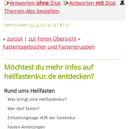
Antworten
ohne
Zitat
Antworten
mit
Zitat
Themen-Abo bestellen
Gehe zu Seite: (
1
|
2
|
3
|
4
|
5
|
6
|
7
)
«
zurück
|
zur Foren-Übersicht
»
Fastentagebücher und Fastengruppen
Möchtest du mehr Infos auf
heilfastenkur.de entdecken?
Rund ums Heilfasten
Was bringt eine Heilfastenkur?
Wer darf fasten?
Entlastungstage VOR der Fastenkur
Fasten-Anleitungen