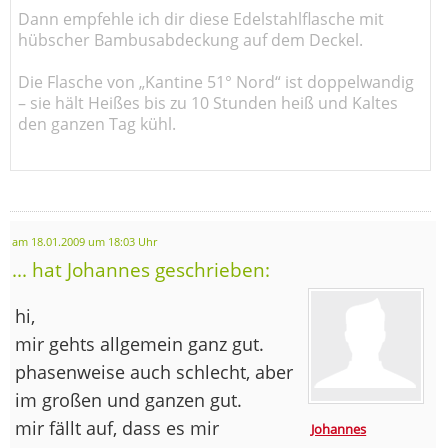
Dann empfehle ich dir diese Edelstahlflasche mit
hübscher Bambusabdeckung auf dem Deckel.
Die Flasche von „Kantine 51° Nord“ ist doppelwandig
– sie hält Heißes bis zu 10 Stunden heiß und Kaltes
den ganzen Tag kühl.
am 18.01.2009 um 18:03 Uhr
... hat Johannes geschrieben:
hi,
mir gehts allgemein ganz gut.
phasenweise auch schlecht, aber
im großen und ganzen gut.
mir fällt auf, dass es mir
Johannes