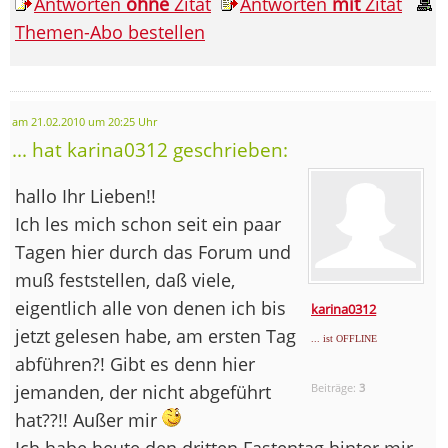
Antworten
ohne
Zitat
Antworten
mit
Zitat
Themen-Abo bestellen
am 21.02.2010 um 20:25 Uhr
... hat karina0312 geschrieben:
hallo Ihr Lieben!!
Ich les mich schon seit ein paar
Tagen hier durch das Forum und
muß feststellen, daß viele,
eigentlich alle von denen ich bis
karina0312
jetzt gelesen habe, am ersten Tag
... ist OFFLINE
abführen?! Gibt es denn hier
jemanden, der nicht abgeführt
Beiträge:
3
hat??!! Außer mir
Ich habe heute den dritten Fastentag hinter mir