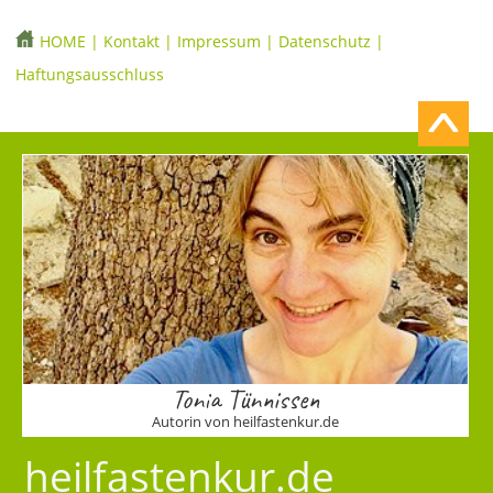
HOME
|
Kontakt
|
Impressum
|
Datenschutz
|
Haftungsausschluss
Tonia Tünnissen
Autorin von heilfastenkur.de
heilfastenkur.de