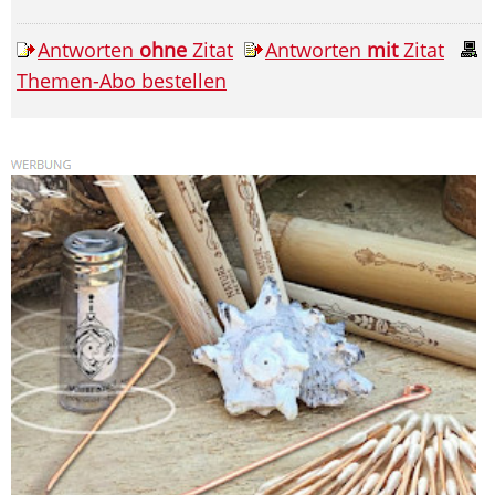
Antworten
ohne
Zitat
Antworten
mit
Zitat
Themen-Abo bestellen