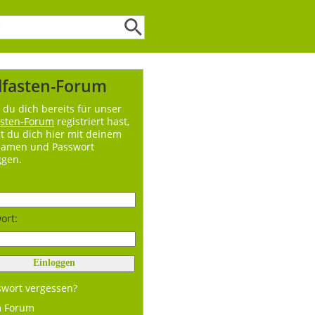
lfasten-Forum
du dich bereits für unser
asten-Forum
registriert hast,
t du dich hier mit deinem
namen und Passwort
ggen.
ort:
swort vergessen?
m Forum