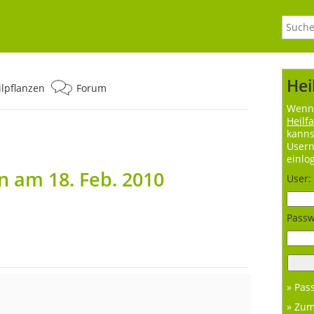
Hei
ilpflanzen
Forum
Wenn 
Heilf
kanns
User
einlo
 am 18. Feb. 2010
User:
Passw
» Pas
» Zu