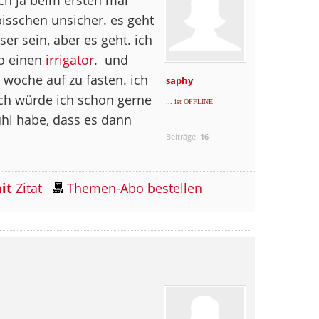
bisschen unsicher. es geht
er sein, aber es geht. ich
o einen
irrigator
.
und
 woche auf zu fasten. ich
saphy
och würde ich schon gerne
... ist OFFLINE
hl habe, dass es dann
Beiträge:
16
it
Zitat
Themen-Abo bestellen