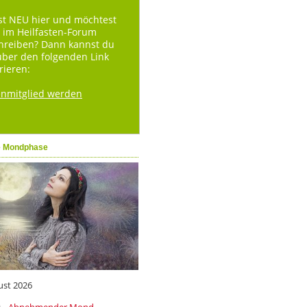
st NEU hier und möchtest
 im Heilfasten-Forum
hreiben? Dann kannst du
über den folgenden Link
rieren:
enmitglied werden
e Mondphase
ust 2026