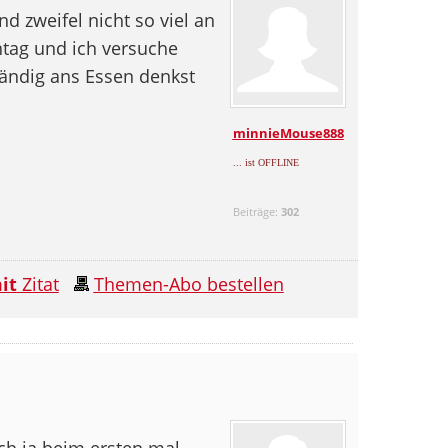
 zweifel nicht so viel an
ntag und ich versuche
tändig ans Essen denkst
minnieMouse888
... ist OFFLINE
Beiträge:
302
it
Zitat
Themen-Abo bestellen
ch ja beim ersten mal