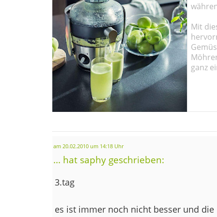
währen
Mit die
hervor
Gemüse
Möhren!
ganz ei
am 20.02.2010 um 14:18 Uhr
... hat saphy geschrieben:
3.tag
es ist immer noch nicht besser und die