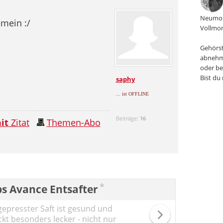
Neumon
emein :/
Vollmon
Gehörst
abnehm
oder be
Bist du
saphy
... ist OFFLINE
Beiträge:
16
it
Zitat
Themen-Abo
*
ps Avance Entsafter
gepresster Saft ist gesund und
kt besonders lecker - nicht nur