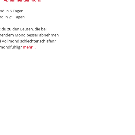
Abnehmender Mond
d in 6 Tagen
d in 21 Tagen
 du zu den Leuten, die bei
endem Mond besser abnehmen
i Vollmond schlechter schlafen?
 mondfühlig?
mehr ...