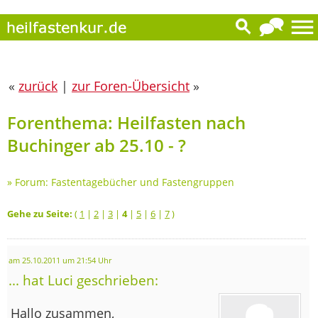
«
zurück
|
zur Foren-Übersicht
»
Forenthema: Heilfasten nach
Buchinger ab 25.10 - ?
»
Forum: Fastentagebücher und Fastengruppen
Gehe zu Seite:
(
1
|
2
|
3
|
4
|
5
|
6
|
7
)
am 25.10.2011 um 21:54 Uhr
... hat Luci geschrieben:
Hallo zusammen,