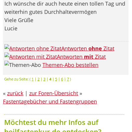
Ich wünsche dir auch heute einen tollen Tag und
weiterhin gutes Durchhaltevermögen
Viele Grüße
Lucie
Antworten
ohne
Zitat
Antworten
mit
Zitat
Themen-Abo bestellen
Gehe zu Seite: (
1
|
2
|
3
|
4
|
5
|
6
|
7
)
«
zurück
|
zur Foren-Übersicht
»
Fastentagebücher und Fastengruppen
Möchtest du mehr Infos auf
heilfastenkur.de entdecken?