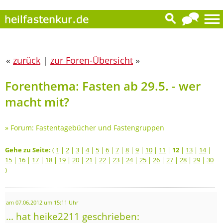
«
zurück
|
zur Foren-Übersicht
»
Forenthema: Fasten ab 29.5. - wer
macht mit?
»
Forum: Fastentagebücher und Fastengruppen
Gehe zu Seite:
(
1
|
2
|
3
|
4
|
5
|
6
|
7
|
8
|
9
|
10
|
11
|
12
|
13
|
14
|
15
|
16
|
17
|
18
|
19
|
20
|
21
|
22
|
23
|
24
|
25
|
26
|
27
|
28
|
29
|
30
)
am 07.06.2012 um 15:11 Uhr
... hat heike2211 geschrieben: