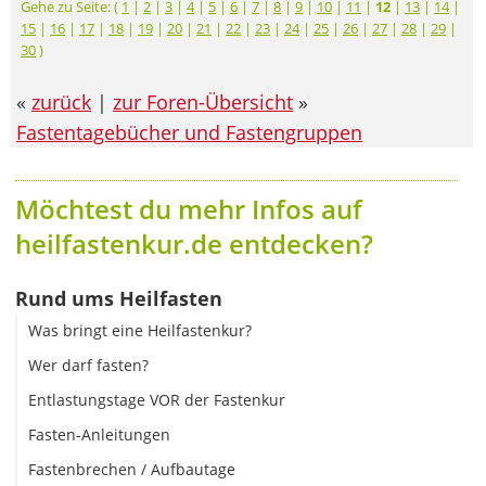
Gehe zu Seite: (
1
|
2
|
3
|
4
|
5
|
6
|
7
|
8
|
9
|
10
|
11
|
12
|
13
|
14
|
15
|
16
|
17
|
18
|
19
|
20
|
21
|
22
|
23
|
24
|
25
|
26
|
27
|
28
|
29
|
30
)
«
zurück
|
zur Foren-Übersicht
»
Fastentagebücher und Fastengruppen
Möchtest du mehr Infos auf
heilfastenkur.de entdecken?
Rund ums Heilfasten
Was bringt eine Heilfastenkur?
Wer darf fasten?
Entlastungstage VOR der Fastenkur
Fasten-Anleitungen
Fastenbrechen / Aufbautage