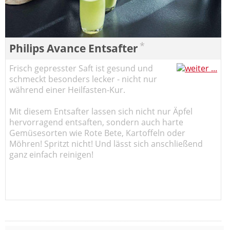
*
Philips Avance Entsafter
Frisch gepresster Saft ist gesund und
schmeckt besonders lecker - nicht nur
während einer Heilfasten-Kur.
Mit diesem Entsafter lassen sich nicht nur Äpfel
hervorragend entsaften, sondern auch harte
Gemüsesorten wie Rote Bete, Kartoffeln oder
Möhren! Spritzt nicht! Und lässt sich anschließend
ganz einfach reinigen!