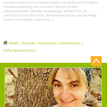
bestellst, erhalte ich von meinem Partner als Dankeschön für diese
Produktempfehlung eine Provision. Dies hat für Dich
selbstverständlich keinerlei Auswirkungen auf den Preis. Du
unterstützt damit den Erhalt, den weiteren Ausbau und die Pflege
meiner Internetseite. Vielen Dank :-)
HOME
|
Kontakt
|
Impressum
|
Datenschutz
|
Haftungsausschluss