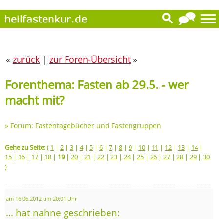
«
zurück
|
zur Foren-Übersicht
»
Forenthema: Fasten ab 29.5. - wer
macht mit?
»
Forum: Fastentagebücher und Fastengruppen
Gehe zu Seite:
(
1
|
2
|
3
|
4
|
5
|
6
|
7
|
8
|
9
|
10
|
11
|
12
|
13
|
14
|
15
|
16
|
17
|
18
|
19
|
20
|
21
|
22
|
23
|
24
|
25
|
26
|
27
|
28
|
29
|
30
)
am 16.06.2012 um 20:01 Uhr
... hat nahne geschrieben: