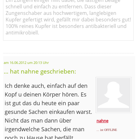
schnell und einfach zu entfernen. Dass dieser
Zungenschaber aus hochwertigem, langlebigen
Kupfer gefertigt wird, gefällt mir dabei besonders gut!
100% reines Kupfer ist besonders antibakteriell und
antimikrobiell.
am 16.06.2012 um 20:13 Uhr
... hat nahne geschrieben:
Ich denke auch, einfach auf den
Kopf u deinen Körper hören. Es
ist gut das du heute ein paar
gesunde Sachen einkaufen warst.
Nicht das man dann über
nahne
irgendwelche Sachen, die man
... ist OFFLINE
noch zu Hause hat herfällt.