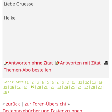
Liebe Gruesse
Heike
Antworten
ohne
Zitat
Antworten
mit
Zitat
Themen-Abo bestellen
Gehe zu Seite: (
1
|
2
|
3
|
4
|
5
|
6
|
7
|
8
|
9
|
10
|
11
|
12
|
13
|
14
|
15
|
16
|
17
|
18
|
19
|
20
|
21
|
22
|
23
|
24
|
25
|
26
|
27
|
28
|
29
|
30
)
«
zurück
|
zur Foren-Übersicht
»
Fastentagebücher und Fastengruppen