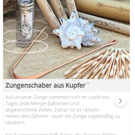
*
Zungenschaber aus Kupfer
Auf unserer Zunge sammeln sich im Laufe des
Tages jede Menge Bakterien und
abgestorbene Zellen. Daher ist es ratsam -
neben den Zähnen - auch die Zunge regelmäßig zu
säubern.
Ein Zungenreiniger hilft dabei, die lästigen Beläge