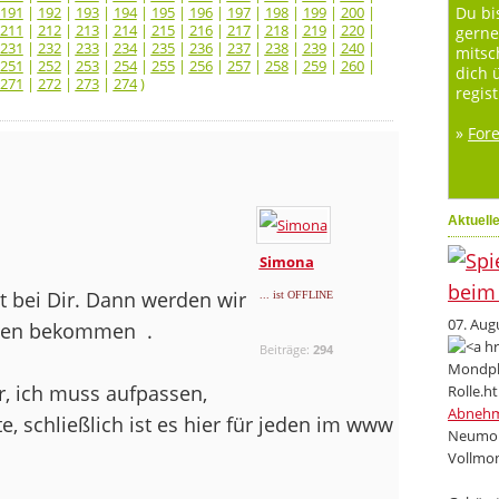
191
|
192
|
193
|
194
|
195
|
196
|
197
|
198
|
199
|
200
|
Du bi
211
|
212
|
213
|
214
|
215
|
216
|
217
|
218
|
219
|
220
|
gerne
231
|
232
|
233
|
234
|
235
|
236
|
237
|
238
|
239
|
240
|
mitsc
251
|
252
|
253
|
254
|
255
|
256
|
257
|
258
|
259
|
260
|
dich 
271
|
272
|
273
|
274
)
regist
»
For
Aktuell
Simona
 bei Dir. Dann werden wir
... ist OFFLINE
07. Aug
 lesen bekommen
.
Beiträge:
294
ir, ich muss aufpassen,
Abneh
te, schließlich ist es hier für jeden im www
Neumon
Vollmon