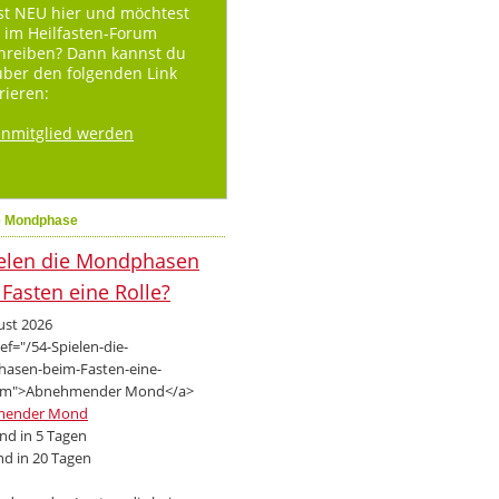
st NEU hier und möchtest
 im Heilfasten-Forum
hreiben? Dann kannst du
über den folgenden Link
rieren:
enmitglied werden
e Mondphase
ust 2026
mender Mond
d in 5 Tagen
d in 20 Tagen