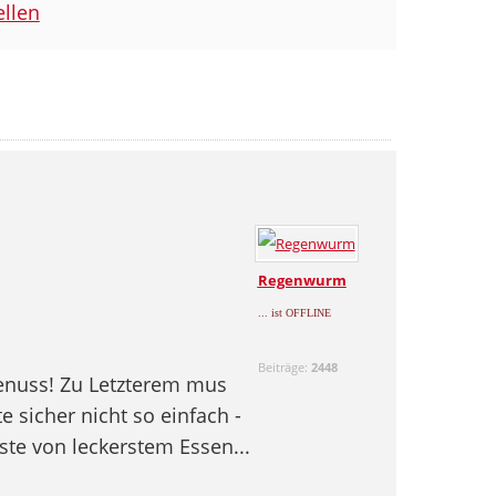
llen
Regenwurm
... ist OFFLINE
Beiträge:
2448
Genuss! Zu Letzterem mus
 sicher nicht so einfach -
este von leckerstem Essen...