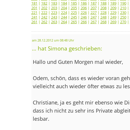
181
|
182
|
183
|
184
|
185
|
186
|
187
|
188
|
189
|
190
|
201
|
202
|
203
|
204
|
205
|
206
|
207
|
208
|
209
|
210
|
221
|
222
|
223
|
224
|
225
|
226
|
227
|
228
|
229
|
230
|
241
|
242
|
243
|
244
|
245
|
246
|
247
|
248
|
249
|
250
|
261
|
262
|
263
|
264
|
265
|
266
|
267
|
268
|
269
|
270
|
am 28.12.2012 um 08:48 Uhr
... hat Simona geschrieben:
Hallo und Guten Morgen mal wieder,
Odem, schön, dass es wieder voran geht
vielleicht auch wieder öfter etwas zu
Christiane, ja es geht mir ebenso wie D
dass ich nicht zu sehr ins Private abglei
lesbar.