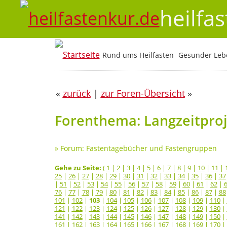
heilfa
Rund ums Heilfasten
Gesunder Lebe
«
zurück
|
zur Foren-Übersicht
»
Forenthema: Langzeitproje
»
Forum: Fastentagebücher und Fastengruppen
Gehe zu Seite:
(
1
|
2
|
3
|
4
|
5
|
6
|
7
|
8
|
9
|
10
|
11
|
25
|
26
|
27
|
28
|
29
|
30
|
31
|
32
|
33
|
34
|
35
|
36
|
37
|
51
|
52
|
53
|
54
|
55
|
56
|
57
|
58
|
59
|
60
|
61
|
62
|
76
|
77
|
78
|
79
|
80
|
81
|
82
|
83
|
84
|
85
|
86
|
87
|
88
101
|
102
|
103
|
104
|
105
|
106
|
107
|
108
|
109
|
110
|
121
|
122
|
123
|
124
|
125
|
126
|
127
|
128
|
129
|
130
|
141
|
142
|
143
|
144
|
145
|
146
|
147
|
148
|
149
|
150
|
161
|
162
|
163
|
164
|
165
|
166
|
167
|
168
|
169
|
170
|