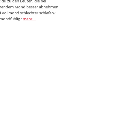
 du zu den Leuten, die bei
endem Mond besser abnehmen
i Vollmond schlechter schlafen?
 mondfühlig?
mehr ...