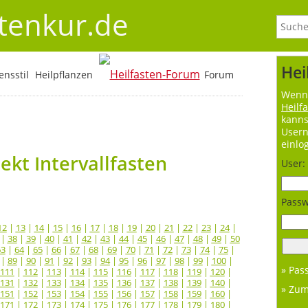
stenkur.de
Hei
nsstil
Heilpflanzen
Forum
Wenn 
Heilf
kanns
User
einlo
kt Intervallfasten
User:
Passw
12
|
13
|
14
|
15
|
16
|
17
|
18
|
19
|
20
|
21
|
22
|
23
|
24
|
|
38
|
39
|
40
|
41
|
42
|
43
|
44
|
45
|
46
|
47
|
48
|
49
|
50
63
|
64
|
65
|
66
|
67
|
68
|
69
|
70
|
71
|
72
|
73
|
74
|
75
|
|
89
|
90
|
91
|
92
|
93
|
94
|
95
|
96
|
97
|
98
|
99
|
100
|
» Pas
111
|
112
|
113
|
114
|
115
|
116
|
117
|
118
|
119
|
120
|
131
|
132
|
133
|
134
|
135
|
136
|
137
|
138
|
139
|
140
|
» Zu
151
|
152
|
153
|
154
|
155
|
156
|
157
|
158
|
159
|
160
|
171
|
172
|
173
|
174
|
175
|
176
|
177
|
178
|
179
|
180
|