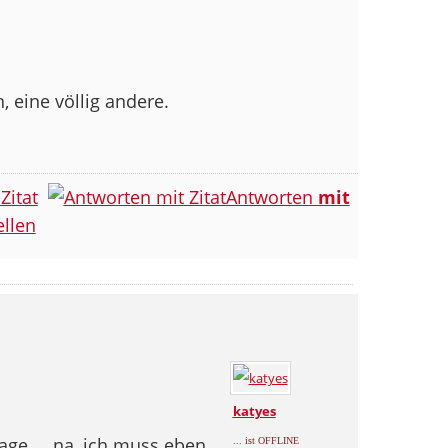
, eine völlig andere.
Zitat
Antworten
mit
llen
katyes
ge.... na, ich muss eben
... ist OFFLINE