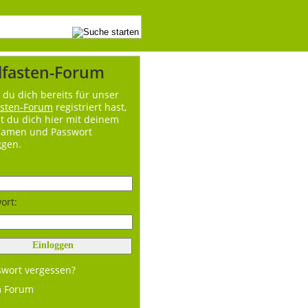
lfasten-Forum
du dich bereits für unser
asten-Forum
registriert hast,
t du dich hier mit deinem
namen und Passwort
ggen.
ort:
swort vergessen?
m Forum