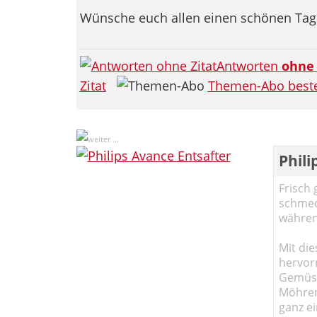
Wünsche euch allen einen schönen Tag
Antworten
ohne
Zitat
Themen-Abo beste
Phili
Frisch 
schmec
währen
Mit die
hervor
Gemüse
Möhren!
ganz ei