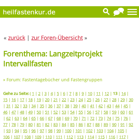
«
zurück
|
zur Foren-Übersicht
»
Forenthema: Langzeitprojekt
Intervallfasten
»
Forum: Fastentagebücher und Fastengruppen
Gehe zu Seite:
(
1
|
2
|
3
|
4
|
5
|
6
|
7
|
8
|
9
|
10
|
11
|
12
|
13
|
14
|
15
|
16
|
17
|
18
|
19
|
20
|
21
|
22
|
23
|
24
|
25
|
26
|
27
|
28
|
29
|
30
|
31
|
32
|
33
|
34
|
35
|
36
|
37
|
38
|
39
|
40
|
41
|
42
|
43
|
44
|
45
|
46
|
47
|
48
|
49
|
50
|
51
|
52
|
53
|
54
|
55
|
56
|
57
|
58
|
59
|
60
|
61
|
62
|
63
|
64
|
65
|
66
|
67
|
68
|
69
|
70
|
71
|
72
|
73
|
74
|
75
|
76
|
77
|
78
|
79
|
80
|
81
|
82
|
83
|
84
|
85
|
86
|
87
|
88
|
89
|
90
|
91
|
92
|
93
|
94
|
95
|
96
|
97
|
98
|
99
|
100
|
101
|
102
|
103
|
104
|
105
|
106
|
107
|
108
|
109
|
110
|
111
|
112
|
113
|
114
|
115
|
116
|
117
|