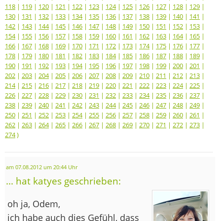
118
|
119
|
120
|
121
|
122
|
123
|
124
|
125
|
126
|
127
|
128
|
129
|
130
|
131
|
132
|
133
|
134
|
135
|
136
|
137
|
138
|
139
|
140
|
141
|
142
|
143
|
144
|
145
|
146
|
147
|
148
|
149
|
150
|
151
|
152
|
153
|
154
|
155
|
156
|
157
|
158
|
159
|
160
|
161
|
162
|
163
|
164
|
165
|
166
|
167
|
168
|
169
|
170
|
171
|
172
|
173
|
174
|
175
|
176
|
177
|
178
|
179
|
180
|
181
|
182
|
183
|
184
|
185
|
186
|
187
|
188
|
189
|
190
|
191
|
192
|
193
|
194
|
195
|
196
|
197
|
198
|
199
|
200
|
201
|
202
|
203
|
204
|
205
|
206
|
207
|
208
|
209
|
210
|
211
|
212
|
213
|
214
|
215
|
216
|
217
|
218
|
219
|
220
|
221
|
222
|
223
|
224
|
225
|
226
|
227
|
228
|
229
|
230
|
231
|
232
|
233
|
234
|
235
|
236
|
237
|
238
|
239
|
240
|
241
|
242
|
243
|
244
|
245
|
246
|
247
|
248
|
249
|
250
|
251
|
252
|
253
|
254
|
255
|
256
|
257
|
258
|
259
|
260
|
261
|
262
|
263
|
264
|
265
|
266
|
267
|
268
|
269
|
270
|
271
|
272
|
273
|
274
)
am 07.08.2012 um 20:44 Uhr
... hat katyes geschrieben:
oh ja, Odem,
ich habe auch dies Gefühl, dass