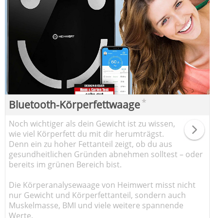
*
Bluetooth-Körperfettwaage
Noch wichtiger als dein Gewicht ist zu wissen,
wie viel Körperfett du mit dir herumträgst.
Denn ein zu hoher Fettanteil zeigt, ob du aus
gesundheitlichen Gründen abnehmen solltest – oder
bereits im grünen Bereich bist.
Die Körperanalysewaage von Heimwert misst nicht
nur Gewicht und Körperfettanteil, sondern auch
Muskelmasse, BMI und viele weitere spannende
Werte.