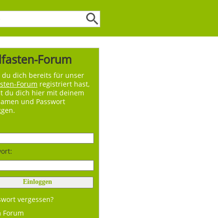
lfasten-Forum
du dich bereits für unser
asten-Forum
registriert hast,
t du dich hier mit deinem
namen und Passwort
ggen.
ort:
swort vergessen?
m Forum