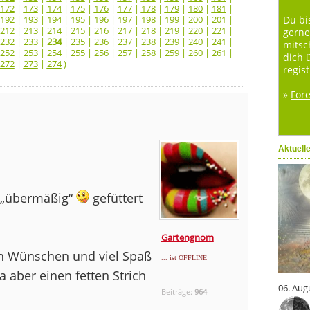
172
|
173
|
174
|
175
|
176
|
177
|
178
|
179
|
180
|
181
|
192
|
193
|
194
|
195
|
196
|
197
|
198
|
199
|
200
|
201
|
Du bi
212
|
213
|
214
|
215
|
216
|
217
|
218
|
219
|
220
|
221
|
gerne
232
|
233
|
234
|
235
|
236
|
237
|
238
|
239
|
240
|
241
|
mitsc
252
|
253
|
254
|
255
|
256
|
257
|
258
|
259
|
260
|
261
|
dich 
272
|
273
|
274
)
regist
»
For
Aktuell
d „übermäßig“
gefüttert
Gartengnom
ten Wünschen und viel Spaß
... ist OFFLINE
a aber einen fetten Strich
06. Aug
Beiträge:
964