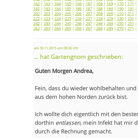
162
|
163
|
164
|
165
|
166
|
167
|
168
|
169
|
170
|
171
|
182
|
183
|
184
|
185
|
186
|
187
|
188
|
189
|
190
|
191
|
202
|
203
|
204
|
205
|
206
|
207
|
208
|
209
|
210
|
211
|
222
|
223
|
224
|
225
|
226
|
227
|
228
|
229
|
230
|
231
|
242
|
243
|
244
|
245
|
246
|
247
|
248
|
249
|
250
|
251
|
262
|
263
|
264
|
265
|
266
|
267
|
268
|
269
|
270
|
271
|
am 30.11.2015 um 09:26 Uhr
... hat Gartengnom geschrieben:
Guten Morgen Andrea,
Fein, dass du wieder wohlbehalten un
aus dem hohen Norden zurück bist.
Ich wollte dich eigentlich mit den bes
dorthin
entlassen
, mein Infekt hat mir d
durch die Rechnung gemacht.