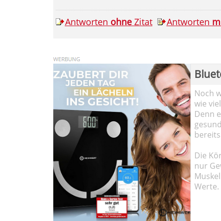
Antworten
ohne
Zitat
Antworten
m
Bluet
Noch wi
wie vie
Denn ei
gesund
bereits
Die Kö
nur Ge
Muskel
Werte.