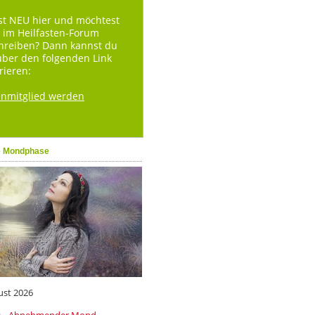
st NEU hier und möchtest
 im Heilfasten-Forum
hreiben? Dann kannst du
über den folgenden Link
rieren:
enmitglied werden
e Mondphase
ust 2026