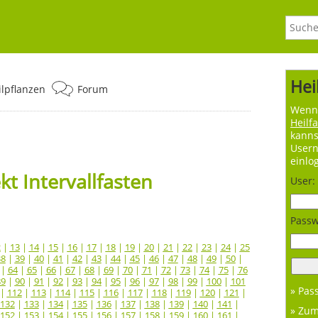
Hei
ilpflanzen
Forum
Wenn 
Heilf
kanns
User
einlo
t Intervallfasten
User:
Passw
2
|
13
|
14
|
15
|
16
|
17
|
18
|
19
|
20
|
21
|
22
|
23
|
24
|
25
38
|
39
|
40
|
41
|
42
|
43
|
44
|
45
|
46
|
47
|
48
|
49
|
50
|
|
64
|
65
|
66
|
67
|
68
|
69
|
70
|
71
|
72
|
73
|
74
|
75
|
76
89
|
90
|
91
|
92
|
93
|
94
|
95
|
96
|
97
|
98
|
99
|
100
|
101
» Pas
|
112
|
113
|
114
|
115
|
116
|
117
|
118
|
119
|
120
|
121
|
132
|
133
|
134
|
135
|
136
|
137
|
138
|
139
|
140
|
141
|
» Zu
152
|
153
|
154
|
155
|
156
|
157
|
158
|
159
|
160
|
161
|