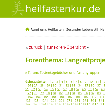
heilfastenkur.de
Rund ums Heilfasten
Gesunder Lebensstil
He
«
zurück
|
zur Foren-Übersicht
»
Forenthema: Langzeitprojek
»
Forum: Fastentagebücher und Fastengruppen
Gehe zu Seite:
(
1
|
2
|
3
|
4
|
5
|
6
|
7
|
8
|
9
|
10
|
11
|
1
|
26
|
27
|
28
|
29
|
30
|
31
|
32
|
33
|
34
|
35
|
36
|
37
|
51
|
52
|
53
|
54
|
55
|
56
|
57
|
58
|
59
|
60
|
61
|
62
|
63
|
77
|
78
|
79
|
80
|
81
|
82
|
83
|
84
|
85
|
86
|
87
|
88
|
|
102
|
103
|
104
|
105
|
106
|
107
|
108
|
109
|
110
|
111
122
|
123
|
124
|
125
|
126
|
127
|
128
|
129
|
130
|
131
|
142
|
143
|
144
|
145
|
146
|
147
|
148
|
149
|
150
|
151
|