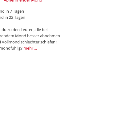
Abnehmender Mond
d in 7 Tagen
d in 22 Tagen
 du zu den Leuten, die bei
endem Mond besser abnehmen
i Vollmond schlechter schlafen?
 mondfühlig?
mehr ...