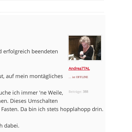
d erfolgreich beendeten
Andrea77AL
ut, auf mein montägliches
... ist OFFLINE
uche ich immer 'ne Weile,
Beiträge:
388
n. Dieses Umschalten
 Fasten. Da bin ich stets hopplahopp drin.
h dabei.