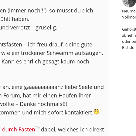
en (immer noch!!!), so musst du dich
Neumon
Vollmon
fühlt haben.
und verrotzt – gruselig.
Gehörst
abnehm
oder be
ntsfasten – ich freu drauf, deine gute
Bist du
es wie ein trockener Schwamm aufsaugen,
. Kann es ehrlich gesagt kaum noch
r an, eine gaaaaaaaaaanz liebe Seele und
 Forum, hat mir einen Haufen ihrer
wollte – Danke nochmals!!!
kommen und mich sofort kontaktiert.
*
 durch Fasten
“ dabei, welches ich direkt