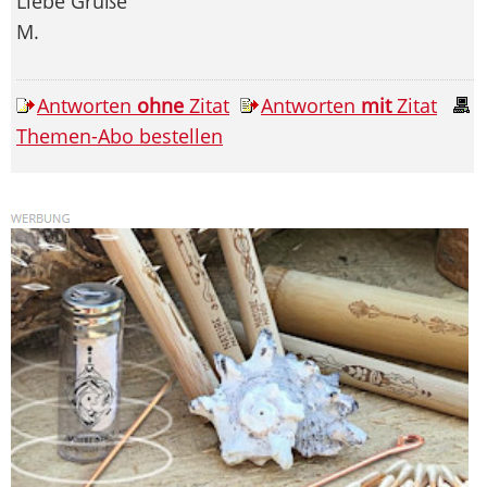
Liebe Grüße
M.
Antworten
ohne
Zitat
Antworten
mit
Zitat
Themen-Abo bestellen