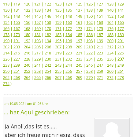
118
|
119
|
120
|
121
|
122
|
123
|
124
|
125
|
126
|
127
|
128
|
129
|
130
|
131
|
132
|
133
|
134
|
135
|
136
|
137
|
138
|
139
|
140
|
141
|
142
|
143
|
144
|
145
|
146
|
147
|
148
|
149
|
150
|
151
|
152
|
153
|
154
|
155
|
156
|
157
|
158
|
159
|
160
|
161
|
162
|
163
|
164
|
165
|
166
|
167
|
168
|
169
|
170
|
171
|
172
|
173
|
174
|
175
|
176
|
177
|
178
|
179
|
180
|
181
|
182
|
183
|
184
|
185
|
186
|
187
|
188
|
189
|
190
|
191
|
192
|
193
|
194
|
195
|
196
|
197
|
198
|
199
|
200
|
201
|
202
|
203
|
204
|
205
|
206
|
207
|
208
|
209
|
210
|
211
|
212
|
213
|
214
|
215
|
216
|
217
|
218
|
219
|
220
|
221
|
222
|
223
|
224
|
225
|
226
|
227
|
228
|
229
|
230
|
231
|
232
|
233
|
234
|
235
|
236
|
237
|
238
|
239
|
240
|
241
|
242
|
243
|
244
|
245
|
246
|
247
|
248
|
249
|
250
|
251
|
252
|
253
|
254
|
255
|
256
|
257
|
258
|
259
|
260
|
261
|
262
|
263
|
264
|
265
|
266
|
267
|
268
|
269
|
270
|
271
|
272
|
273
|
274
)
am 10.03.2021 um 01:26 Uhr
... hat Aqui geschrieben:
Ja Anoli,das ist es.....
aber ich freue mich riesig, dass