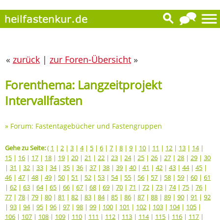
«
zurück
|
zur Foren-Übersicht
»
Forenthema: Langzeitprojekt
Intervallfasten
»
Forum: Fastentagebücher und Fastengruppen
Gehe zu Seite:
(
1
|
2
|
3
|
4
|
5
|
6
|
7
|
8
|
9
|
10
|
11
|
12
|
13
|
14
|
15
|
16
|
17
|
18
|
19
|
20
|
21
|
22
|
23
|
24
|
25
|
26
|
27
|
28
|
29
|
30
|
31
|
32
|
33
|
34
|
35
|
36
|
37
|
38
|
39
|
40
|
41
|
42
|
43
|
44
|
45
|
46
|
47
|
48
|
49
|
50
|
51
|
52
|
53
|
54
|
55
|
56
|
57
|
58
|
59
|
60
|
61
|
62
|
63
|
64
|
65
|
66
|
67
|
68
|
69
|
70
|
71
|
72
|
73
|
74
|
75
|
76
|
77
|
78
|
79
|
80
|
81
|
82
|
83
|
84
|
85
|
86
|
87
|
88
|
89
|
90
|
91
|
92
|
93
|
94
|
95
|
96
|
97
|
98
|
99
|
100
|
101
|
102
|
103
|
104
|
105
|
106
|
107
|
108
|
109
|
110
|
111
|
112
|
113
|
114
|
115
|
116
|
117
|