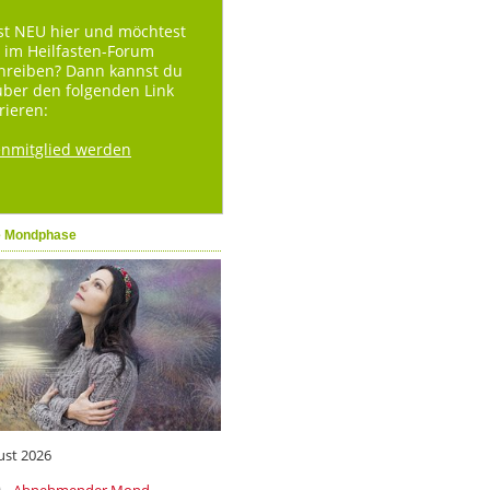
st NEU hier und möchtest
 im Heilfasten-Forum
hreiben? Dann kannst du
über den folgenden Link
rieren:
enmitglied werden
e Mondphase
ust 2026