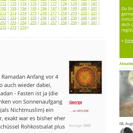
172
|
173
|
174
|
175
|
176
|
177
|
178
|
179
|
180
|
181
|
192
|
193
|
194
|
195
|
196
|
197
|
198
|
199
|
200
|
201
|
Du bi
212
|
213
|
214
|
215
|
216
|
217
|
218
|
219
|
220
|
221
|
gerne
232
|
233
|
234
|
235
|
236
|
237
|
238
|
239
|
240
|
241
|
mitsc
252
|
253
|
254
|
255
|
256
|
257
|
258
|
259
|
260
|
261
|
dich 
272
|
273
|
274
)
regist
»
For
Aktuell
eit Ramadan Anfang vor 4
o auch wieder dabei,
an - Fasten ist ja (die
rinken von Sonnenaufgang
George
(als Nichtmuslim) ein
... ist OFFLINE
, exakt war es bisher eher
08. Aug
Schüssel Rohkostsalat plus
Beiträge:
3263