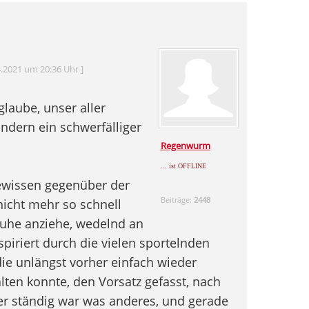
.2021 um 20:36 Uhr ]
glaube, unser aller
ondern ein schwerfälliger
Regenwurm
... ist OFFLINE
Gewissen gegenüber der
Beiträge:
2448
nicht mehr so schnell
huhe anziehe, wedelnd an
spiriert durch die vielen sportelnden
die unlängst vorher einfach wieder
ten konnte, den Vorsatz gefasst, nach
er ständig war was anderes, und gerade