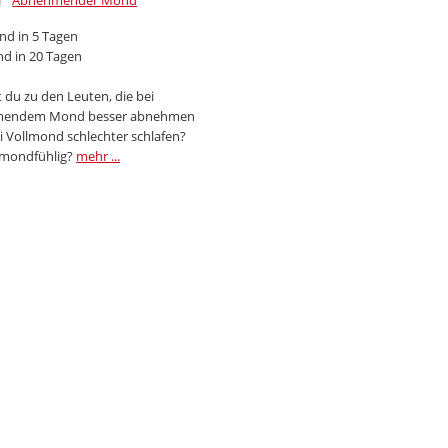
Abnehmender Mond
d in 5 Tagen
d in 20 Tagen
 du zu den Leuten, die bei
endem Mond besser abnehmen
i Vollmond schlechter schlafen?
 mondfühlig?
mehr ...