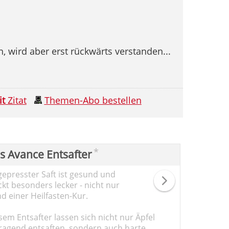
 wird aber erst rückwärts verstanden...
it
Zitat
Themen-Abo bestellen
*
ps Avance Entsafter
gepresster Saft ist gesund und
kt besonders lecker - nicht nur
d einer Heilfasten-Kur.
sem Entsafter lassen sich nicht nur Äpfel
ragend entsaften, sondern auch harte