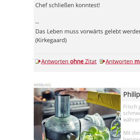
Chef schließen konntest!
--
Das Leben muss vorwärts gelebt werden,
(Kirkegaard)
Antworten
ohne
Zitat
Antworten
m
Phili
Frisch 
schmec
währen
Mit die
hervor