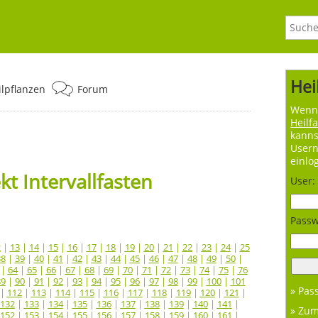
Hei
ilpflanzen
Forum
Wenn 
Heilf
kanns
User
einlo
t Intervallfasten
User:
Passw
2
|
13
|
14
|
15
|
16
|
17
|
18
|
19
|
20
|
21
|
22
|
23
|
24
|
25
38
|
39
|
40
|
41
|
42
|
43
|
44
|
45
|
46
|
47
|
48
|
49
|
50
|
|
64
|
65
|
66
|
67
|
68
|
69
|
70
|
71
|
72
|
73
|
74
|
75
|
76
89
|
90
|
91
|
92
|
93
|
94
|
95
|
96
|
97
|
98
|
99
|
100
|
101
» Pas
|
112
|
113
|
114
|
115
|
116
|
117
|
118
|
119
|
120
|
121
|
132
|
133
|
134
|
135
|
136
|
137
|
138
|
139
|
140
|
141
|
» Zu
152
|
153
|
154
|
155
|
156
|
157
|
158
|
159
|
160
|
161
|