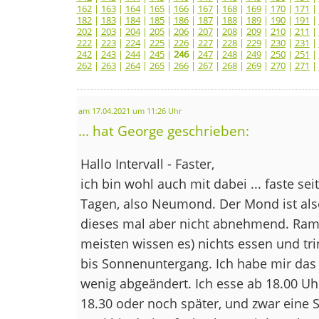
162
|
163
|
164
|
165
|
166
|
167
|
168
|
169
|
170
|
171
|
182
|
183
|
184
|
185
|
186
|
187
|
188
|
189
|
190
|
191
|
202
|
203
|
204
|
205
|
206
|
207
|
208
|
209
|
210
|
211
|
222
|
223
|
224
|
225
|
226
|
227
|
228
|
229
|
230
|
231
|
242
|
243
|
244
|
245
|
246
|
247
|
248
|
249
|
250
|
251
|
262
|
263
|
264
|
265
|
266
|
267
|
268
|
269
|
270
|
271
|
am 17.04.2021 um 11:26 Uhr
... hat George geschrieben:
Hallo Intervall - Faster,
ich bin wohl auch mit dabei ... faste s
Tagen, also Neumond. Der Mond ist als
dieses mal aber nicht abnehmend. Ramad
meisten wissen es) nichts essen und t
bis Sonnenuntergang. Ich habe mir das 
wenig abgeändert. Ich esse ab 18.00 Uhr
18.30 oder noch später, und zwar eine 