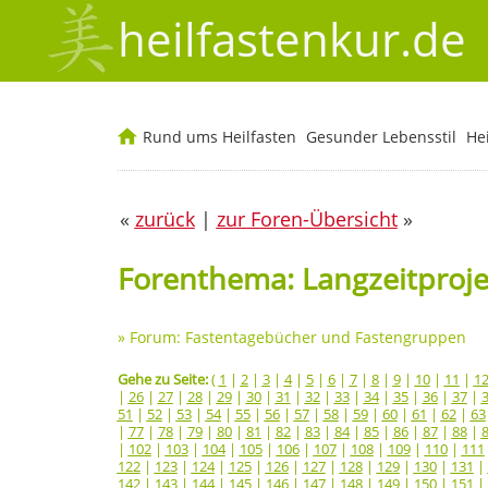
heilfastenkur.de
Rund ums Heilfasten
Gesunder Lebensstil
He
«
zurück
|
zur Foren-Übersicht
»
Forenthema: Langzeitprojek
»
Forum: Fastentagebücher und Fastengruppen
Gehe zu Seite:
(
1
|
2
|
3
|
4
|
5
|
6
|
7
|
8
|
9
|
10
|
11
|
1
|
26
|
27
|
28
|
29
|
30
|
31
|
32
|
33
|
34
|
35
|
36
|
37
|
51
|
52
|
53
|
54
|
55
|
56
|
57
|
58
|
59
|
60
|
61
|
62
|
63
|
77
|
78
|
79
|
80
|
81
|
82
|
83
|
84
|
85
|
86
|
87
|
88
|
|
102
|
103
|
104
|
105
|
106
|
107
|
108
|
109
|
110
|
111
122
|
123
|
124
|
125
|
126
|
127
|
128
|
129
|
130
|
131
|
142
|
143
|
144
|
145
|
146
|
147
|
148
|
149
|
150
|
151
|