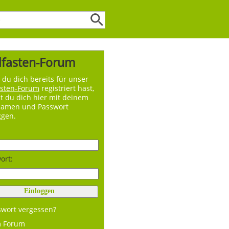
lfasten-Forum
du dich bereits für unser
asten-Forum
registriert hast,
t du dich hier mit deinem
namen und Passwort
ggen.
ort:
swort vergessen?
m Forum