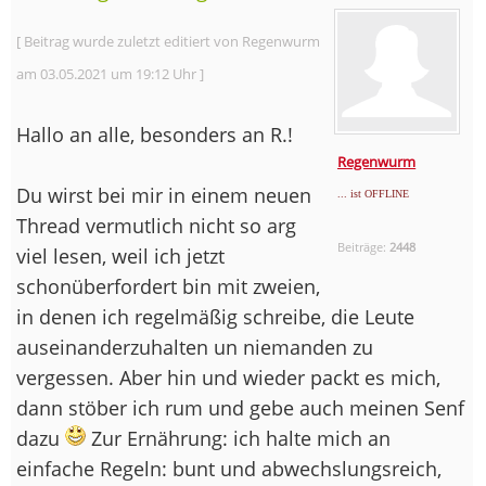
[ Beitrag wurde zuletzt editiert von Regenwurm
am 03.05.2021 um 19:12 Uhr ]
Hallo an alle, besonders an R.!
Regenwurm
Du wirst bei mir in einem neuen
... ist OFFLINE
Thread vermutlich nicht so arg
Beiträge:
2448
viel lesen, weil ich jetzt
schonüberfordert bin mit zweien,
in denen ich regelmäßig schreibe, die Leute
auseinanderzuhalten un niemanden zu
vergessen. Aber hin und wieder packt es mich,
dann stöber ich rum und gebe auch meinen Senf
dazu
Zur Ernährung: ich halte mich an
einfache Regeln: bunt und abwechslungsreich,