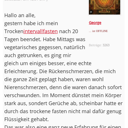
Hallo an alle,
gestern habe ich mein
George
Trocken
intervallfasten
nach 20
... ist OFFLINE
Tagen beendet. Habe Mittags was
Beiträge:
3263
vegetarisches gegessen, natürlich
auch getrunken, es ging mir
gleich um einiges besser, eine echte
Erleichterung. Die Rückenschmerzen, die mich
die ganze Zeit geplagt haben, waren wohl
Nierenschmerzen, denn die waren danach sofort
verschwunden. Im Moment dünstet mein Körper
stark aus, sondert Gerüche ab, scheinbar hatte er
durch das trockene fasten nicht mal dafür genug
Flüssigkeit gehabt.
Das war also eine ganz neue Erfahrung für einen