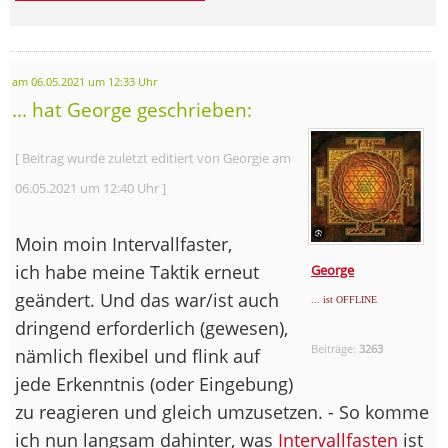
am 06.05.2021 um 12:33 Uhr
... hat George geschrieben:
[ Beitrag wurde zuletzt editiert von Georgie am
06.05.2021 um 12:40 Uhr ]
Moin moin Intervallfaster,
ich habe meine Taktik erneut
George
geändert. Und das war/ist auch
... ist OFFLINE
dringend erforderlich (gewesen),
Beiträge:
3263
nämlich flexibel und flink auf
jede Erkenntnis (oder Eingebung)
zu reagieren und gleich umzusetzen. - So komme
ich nun langsam dahinter, was
Intervallfasten
ist