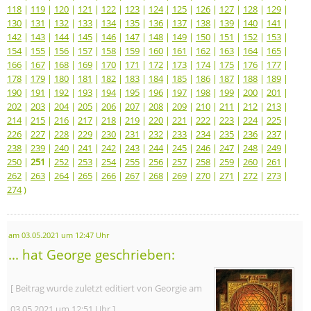
118
|
119
|
120
|
121
|
122
|
123
|
124
|
125
|
126
|
127
|
128
|
129
|
130
|
131
|
132
|
133
|
134
|
135
|
136
|
137
|
138
|
139
|
140
|
141
|
142
|
143
|
144
|
145
|
146
|
147
|
148
|
149
|
150
|
151
|
152
|
153
|
154
|
155
|
156
|
157
|
158
|
159
|
160
|
161
|
162
|
163
|
164
|
165
|
166
|
167
|
168
|
169
|
170
|
171
|
172
|
173
|
174
|
175
|
176
|
177
|
178
|
179
|
180
|
181
|
182
|
183
|
184
|
185
|
186
|
187
|
188
|
189
|
190
|
191
|
192
|
193
|
194
|
195
|
196
|
197
|
198
|
199
|
200
|
201
|
202
|
203
|
204
|
205
|
206
|
207
|
208
|
209
|
210
|
211
|
212
|
213
|
214
|
215
|
216
|
217
|
218
|
219
|
220
|
221
|
222
|
223
|
224
|
225
|
226
|
227
|
228
|
229
|
230
|
231
|
232
|
233
|
234
|
235
|
236
|
237
|
238
|
239
|
240
|
241
|
242
|
243
|
244
|
245
|
246
|
247
|
248
|
249
|
250
|
251
|
252
|
253
|
254
|
255
|
256
|
257
|
258
|
259
|
260
|
261
|
262
|
263
|
264
|
265
|
266
|
267
|
268
|
269
|
270
|
271
|
272
|
273
|
274
)
am 03.05.2021 um 12:47 Uhr
... hat George geschrieben:
[ Beitrag wurde zuletzt editiert von Georgie am
03.05.2021 um 12:51 Uhr ]