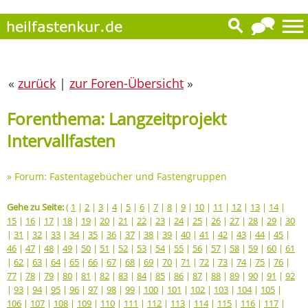
«
zurück
|
zur Foren-Übersicht
»
Forenthema: Langzeitprojekt
Intervallfasten
»
Forum: Fastentagebücher und Fastengruppen
Gehe zu Seite:
(
1
|
2
|
3
|
4
|
5
|
6
|
7
|
8
|
9
|
10
|
11
|
12
|
13
|
14
|
15
|
16
|
17
|
18
|
19
|
20
|
21
|
22
|
23
|
24
|
25
|
26
|
27
|
28
|
29
|
30
|
31
|
32
|
33
|
34
|
35
|
36
|
37
|
38
|
39
|
40
|
41
|
42
|
43
|
44
|
45
|
46
|
47
|
48
|
49
|
50
|
51
|
52
|
53
|
54
|
55
|
56
|
57
|
58
|
59
|
60
|
61
|
62
|
63
|
64
|
65
|
66
|
67
|
68
|
69
|
70
|
71
|
72
|
73
|
74
|
75
|
76
|
77
|
78
|
79
|
80
|
81
|
82
|
83
|
84
|
85
|
86
|
87
|
88
|
89
|
90
|
91
|
92
|
93
|
94
|
95
|
96
|
97
|
98
|
99
|
100
|
101
|
102
|
103
|
104
|
105
|
106
|
107
|
108
|
109
|
110
|
111
|
112
|
113
|
114
|
115
|
116
|
117
|