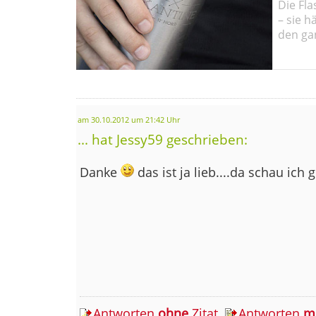
Die Fla
– sie h
den ga
am 30.10.2012 um 21:42 Uhr
... hat Jessy59 geschrieben:
Danke
das ist ja lieb....da schau ich
Antworten
ohne
Zitat
Antworten
m