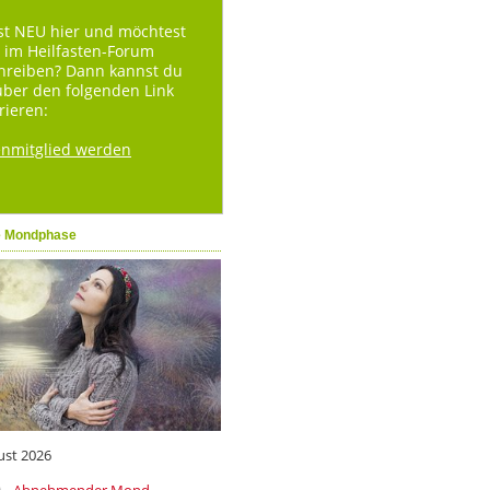
st NEU hier und möchtest
 im Heilfasten-Forum
hreiben? Dann kannst du
über den folgenden Link
rieren:
enmitglied werden
e Mondphase
ust 2026