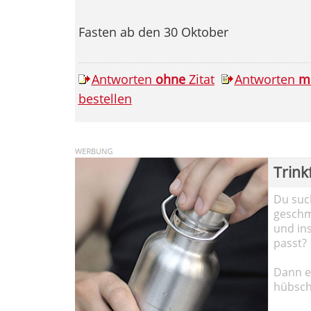
Fasten ab den 30 Oktober
Antworten
ohne
Zitat
Antworten
m
bestellen
Trink
Du such
geschma
und in
passt?
Dann em
hübsch