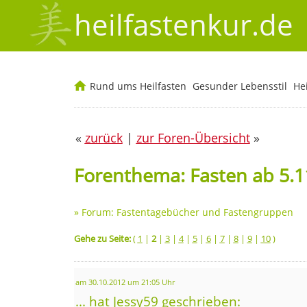
heilfastenkur.de
Rund ums Heilfasten
Gesunder Lebensstil
He
«
zurück
|
zur Foren-Übersicht
»
Forenthema: Fasten ab 5.11
»
Forum: Fastentagebücher und Fastengruppen
Gehe zu Seite:
(
1
|
2
|
3
|
4
|
5
|
6
|
7
|
8
|
9
|
10
)
am 30.10.2012 um 21:05 Uhr
... hat Jessy59 geschrieben: