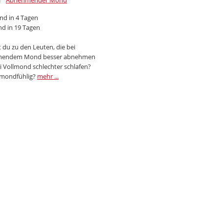
Abnehmender Mond
d in 4 Tagen
d in 19 Tagen
 du zu den Leuten, die bei
endem Mond besser abnehmen
i Vollmond schlechter schlafen?
 mondfühlig?
mehr ...