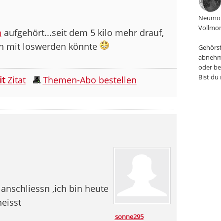
Neumon
Vollmon
n
aufgehört...seit dem 5 kilo mehr drauf,
ch mit loswerden könnte
Gehörst
abnehm
oder be
Bist du
it
Zitat
Themen-Abo bestellen
anschliessn ,ich bin heute
eisst
sonne295