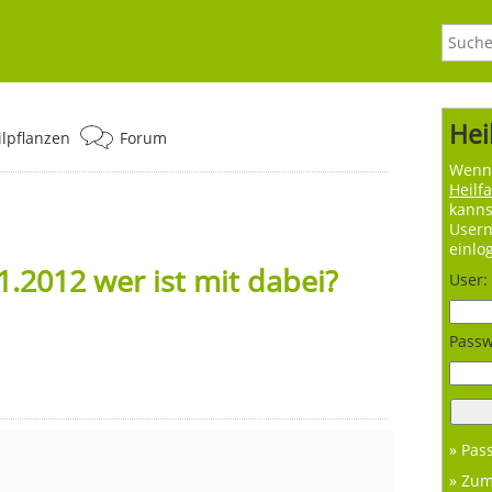
Hei
ilpflanzen
Forum
Wenn 
Heilf
kanns
User
einlo
.2012 wer ist mit dabei?
User:
Passw
» Pas
» Zu