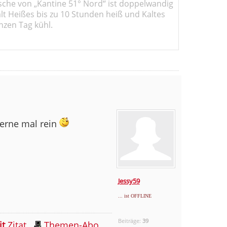
sche von „Kantine 51° Nord“ ist doppelwandig
ält Heißes bis zu 10 Stunden heiß und Kaltes
nzen Tag kühl.
 gerne mal rein
Jessy59
... ist OFFLINE
Beiträge:
39
it
Zitat
Themen-Abo