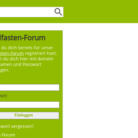
lfasten-Forum
du dich bereits für unser
asten-Forum
registriert hast,
t du dich hier mit deinem
namen und Passwort
ggen.
ort:
swort vergessen?
m Forum