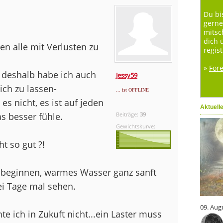
Du bi
gerne
mitsc
dich 
en alle mit Verlusten zu
regist
»
For
 deshalb habe ich auch
Jessy59
ich zu lassen-
... ist OFFLINE
es nicht, es ist auf jeden
Aktuell
s besser fühle.
Beiträge:
39
Gewichtskurve:
t so gut ?!
beginnen, warmes Wasser ganz sanft
ei Tage mal sehen.
09. Aug
te ich in Zukuft nicht...ein Laster muss