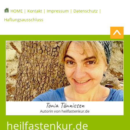
HOME
|
Kontakt
|
Impressum
|
Datenschutz
|
Haftungsausschluss
Tonia Tünnissen
Autorin von heilfastenkur.de
heilfastenkur.de