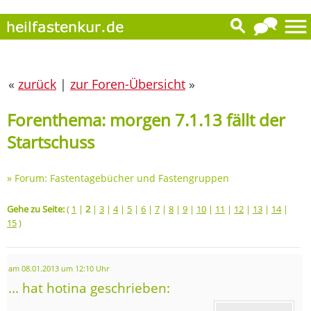
«
zurück
|
zur Foren-Übersicht
»
Forenthema: morgen 7.1.13 fällt der
Startschuss
»
Forum: Fastentagebücher und Fastengruppen
Gehe zu Seite:
(
1
|
2
|
3
|
4
|
5
|
6
|
7
|
8
|
9
|
10
|
11
|
12
|
13
|
14
|
15
)
am 08.01.2013 um 12:10 Uhr
... hat hotina geschrieben: