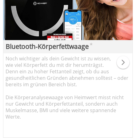
*
Bluetooth-Körperfettwaage
Noch wichtiger als dein Gewicht ist zu wissen,
wie viel Körperfett du mit dir herumträgst.
Denn ein zu hoher Fettanteil zeigt, ob du aus
gesundheitlichen Gründen abnehmen solltest – oder
bereits im grünen Bereich bist.
Die Körperanalysewaage von Heimwert misst nicht
nur Gewicht und Körperfettanteil, sondern auch
Muskelmasse, BMI und viele weitere spannende
Werte.