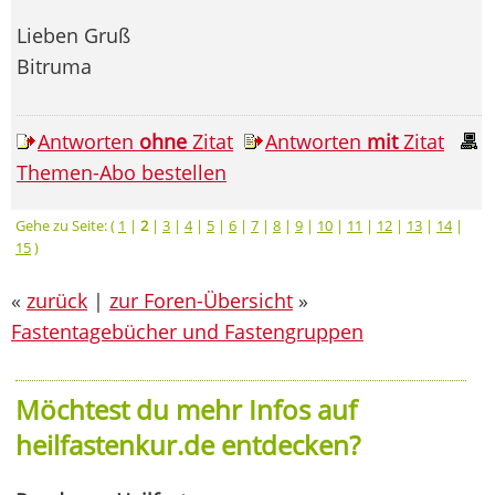
Lieben Gruß
Bitruma
Antworten
ohne
Zitat
Antworten
mit
Zitat
Themen-Abo bestellen
Gehe zu Seite: (
1
|
2
|
3
|
4
|
5
|
6
|
7
|
8
|
9
|
10
|
11
|
12
|
13
|
14
|
15
)
«
zurück
|
zur Foren-Übersicht
»
Fastentagebücher und Fastengruppen
Möchtest du mehr Infos auf
heilfastenkur.de entdecken?