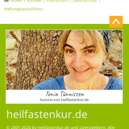
HOME
|
Kontakt
|
Impressum
|
Datenschutz
|
Haftungsausschluss
Tonia Tünnissen
Autorin von heilfastenkur.de
heilfastenkur.de
© 2001-2024 by
heilfastenkur.de
und Lizenzgebern. Alle