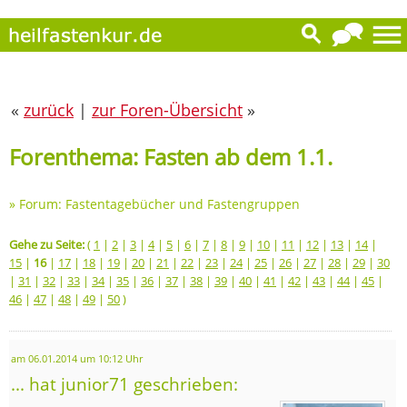
«
zurück
|
zur Foren-Übersicht
»
Forenthema: Fasten ab dem 1.1.
»
Forum: Fastentagebücher und Fastengruppen
Gehe zu Seite:
(
1
|
2
|
3
|
4
|
5
|
6
|
7
|
8
|
9
|
10
|
11
|
12
|
13
|
14
|
15
|
16
|
17
|
18
|
19
|
20
|
21
|
22
|
23
|
24
|
25
|
26
|
27
|
28
|
29
|
30
|
31
|
32
|
33
|
34
|
35
|
36
|
37
|
38
|
39
|
40
|
41
|
42
|
43
|
44
|
45
|
46
|
47
|
48
|
49
|
50
)
am 06.01.2014 um 10:12 Uhr
... hat junior71 geschrieben: