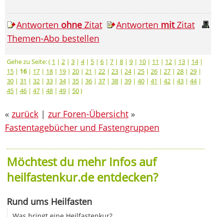
Antworten
ohne
Zitat
Antworten
mit
Zitat
Themen-Abo bestellen
Gehe zu Seite: (
1
|
2
|
3
|
4
|
5
|
6
|
7
|
8
|
9
|
10
|
11
|
12
|
13
|
14
|
15
|
16
|
17
|
18
|
19
|
20
|
21
|
22
|
23
|
24
|
25
|
26
|
27
|
28
|
29
|
30
|
31
|
32
|
33
|
34
|
35
|
36
|
37
|
38
|
39
|
40
|
41
|
42
|
43
|
44
|
45
|
46
|
47
|
48
|
49
|
50
)
«
zurück
|
zur Foren-Übersicht
»
Fastentagebücher und Fastengruppen
Möchtest du mehr Infos auf
heilfastenkur.de entdecken?
Rund ums Heilfasten
Was bringt eine Heilfastenkur?