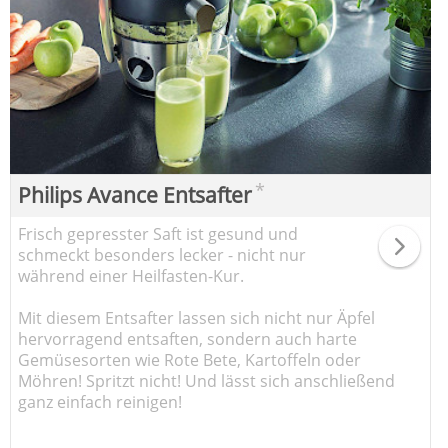
*
Philips Avance Entsafter
Frisch gepresster Saft ist gesund und
schmeckt besonders lecker - nicht nur
während einer Heilfasten-Kur.
Mit diesem Entsafter lassen sich nicht nur Äpfel
hervorragend entsaften, sondern auch harte
Gemüsesorten wie Rote Bete, Kartoffeln oder
Möhren! Spritzt nicht! Und lässt sich anschließend
ganz einfach reinigen!