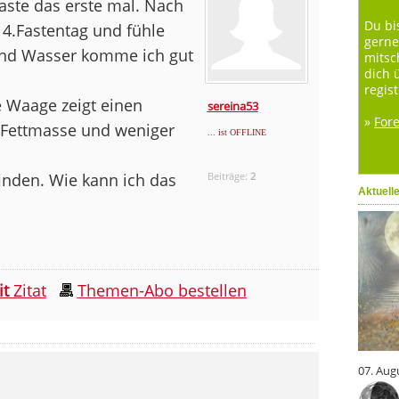
aste das erste mal. Nach
Du bi
 4.Fastentag und fühle
gerne
und Wasser komme ich gut
mitsc
dich 
regist
e Waage zeigt einen
sereina53
»
For
 Fettmasse und weniger
... ist OFFLINE
finden. Wie kann ich das
Beiträge:
2
Aktuell
it
Zitat
Themen-Abo bestellen
07. Aug