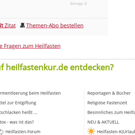
Beiträge:
2
it
Zitat
Themen-Abo bestellen
le Fragen zum Heilfasten
f heilfastenkur.de entdecken?
rmentleerung beim Heilfasten
Reportagen & Bücher
ttel zur Entgiftung
Religiöse Fastenzeit
tschlacken heißt ...
Besinnliches zum Heilf
tox - was ist das?
NEU & AKTUELL
Heilfasten-Forum
Heilfasten-K(Urlau