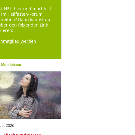
st NEU hier und möchtest
 im Heilfasten-Forum
hreiben? Dann kannst du
über den folgenden Link
rieren:
enmitglied werden
e Mondphase
ust 2026