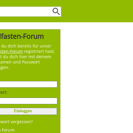
lfasten-Forum
du dich bereits für unser
asten-Forum
registriert hast,
t du dich hier mit deinem
namen und Passwort
ggen.
ort:
swort vergessen?
m Forum