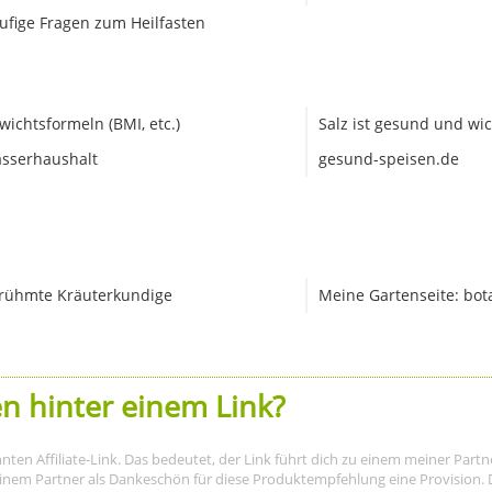
ufige Fragen zum Heilfasten
wichtsformeln (BMI, etc.)
Salz ist gesund und wic
sserhaushalt
gesund-speisen.de
rühmte Kräuterkundige
Meine Gartenseite: bot
n hinter einem Link?
nnten Affiliate-Link. Das bedeutet, der Link führt dich zu einem meiner Par
meinem Partner als Dankeschön für diese Produktempfehlung eine Provision. D