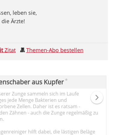
sen, leben sie,
die Ärzte!
it
Zitat
Themen-Abo bestellen
*
enschaber aus Kupfer
serer Zunge sammeln sich im Laufe
ges jede Menge Bakterien und
rbene Zellen. Daher ist es ratsam -
den Zähnen - auch die Zunge regelmäßig zu
n.
genreiniger hilft dabei, die lästigen Beläge