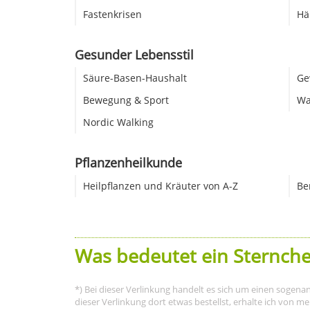
Fastenkrisen
Hä
Gesunder Lebensstil
Säure-Basen-Haushalt
Ge
Bewegung & Sport
Wa
Nordic Walking
Pflanzenheilkunde
Heilpflanzen und Kräuter von A-Z
Be
Was bedeutet ein Sternche
*) Bei dieser Verlinkung handelt es sich um einen sogena
dieser Verlinkung dort etwas bestellst, erhalte ich von 