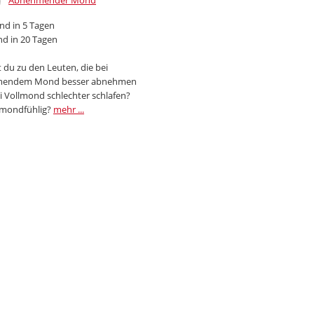
Abnehmender Mond
d in 5 Tagen
d in 20 Tagen
 du zu den Leuten, die bei
endem Mond besser abnehmen
i Vollmond schlechter schlafen?
 mondfühlig?
mehr ...