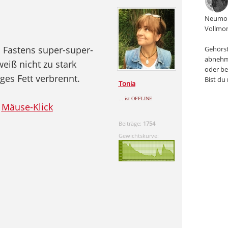
Neumon
Vollmon
s Fastens super-super-
Gehörst
abnehm
eiß nicht zu stark
oder be
ges Fett verbrennt.
Bist du
Tonia
... ist OFFLINE
:
Mäuse-Klick
Beiträge:
1754
Gewichtskurve: