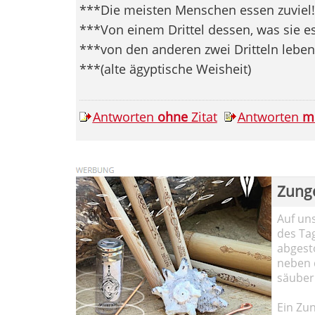
***Die meisten Menschen essen zuviel!
***Von einem Drittel dessen, was sie es
***von den anderen zwei Dritteln leben 
***(alte ägyptische Weisheit)
Antworten
ohne
Zitat
Antworten
m
Zung
Auf un
des Ta
abgesto
neben 
säuber
Ein Zun