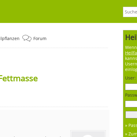
Hei
ilpflanzen
Forum
Wenn 
Heilf
kanns
User
einlo
Fettmasse
User:
Passw
» Pas
» Zu