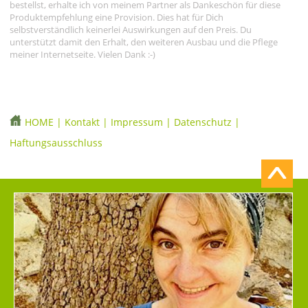
bestellst, erhalte ich von meinem Partner als Dankeschön für diese
Produktempfehlung eine Provision. Dies hat für Dich
selbstverständlich keinerlei Auswirkungen auf den Preis. Du
unterstützt damit den Erhalt, den weiteren Ausbau und die Pflege
meiner Internetseite. Vielen Dank :-)
HOME
|
Kontakt
|
Impressum
|
Datenschutz
|
Haftungsausschluss