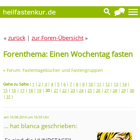
«
zurück
|
zur Foren-Übersicht
»
Forenthema: Einen Wochentag fasten
»
Forum: Fastentagebücher und Fastengruppen
Gehe zu Seite:
(
1
|
2
|
3
|
4
|
5
|
6
|
7
|
8
|
9
|
10
|
11
|
12
|
13
|
14
|
15
|
16
|
17
|
18
|
19
|
20
|
21
|
22
|
23
|
24
|
25
|
26
|
27
|
28
|
29
|
30
|
31
)
am 10.08.2014 um 16:33 Uhr
... hat blanca geschrieben: