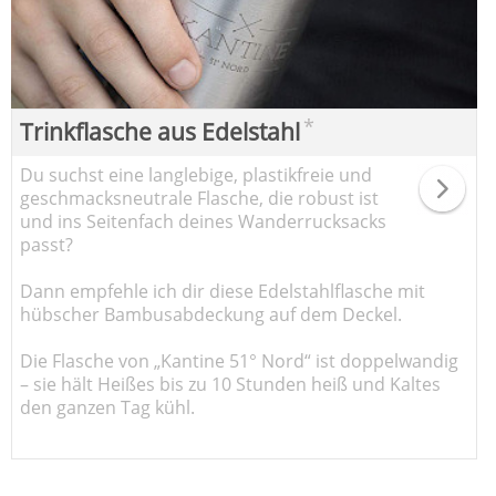
*
Trinkflasche aus Edelstahl
Du suchst eine langlebige, plastikfreie und
geschmacksneutrale Flasche, die robust ist
und ins Seitenfach deines Wanderrucksacks
passt?
Dann empfehle ich dir diese Edelstahlflasche mit
hübscher Bambusabdeckung auf dem Deckel.
Die Flasche von „Kantine 51° Nord“ ist doppelwandig
– sie hält Heißes bis zu 10 Stunden heiß und Kaltes
den ganzen Tag kühl.