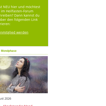
st NEU hier und möchtest
 im Heilfasten-Forum
hreiben? Dann kannst du
über den folgenden Link
rieren:
enmitglied werden
e Mondphase
ust 2026