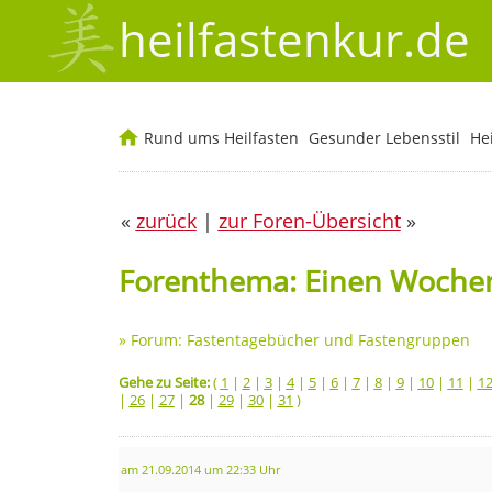
heilfastenkur.de
Rund ums Heilfasten
Gesunder Lebensstil
He
«
zurück
|
zur Foren-Übersicht
»
Forenthema: Einen Wochen
»
Forum: Fastentagebücher und Fastengruppen
Gehe zu Seite:
(
1
|
2
|
3
|
4
|
5
|
6
|
7
|
8
|
9
|
10
|
11
|
1
|
26
|
27
|
28
|
29
|
30
|
31
)
am 21.09.2014 um 22:33 Uhr