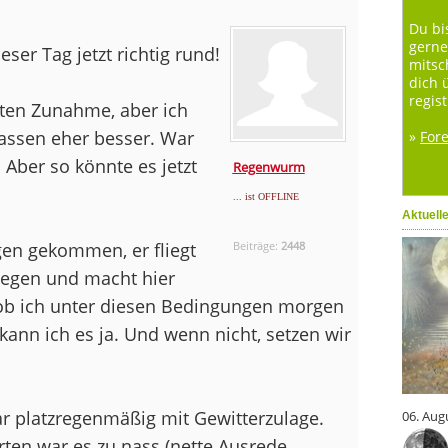
Du bi
gerne
ser Tag jetzt richtig rund!
mitsc
dich 
regist
eten Zunahme, aber ich
assen eher besser. War
»
For
Aber so könnte es jetzt
Regenwurm
... ist OFFLINE
Aktuell
gen gekommen, er fliegt
Beiträge:
2448
egen und macht hier
 ob ich unter diesen Bedingungen morgen
kann ich es ja. Und wenn nicht, setzen wir
ar platzregenmäßig mit Gewitterzulage.
06. Aug
en war es zu nass (nette Ausrede,