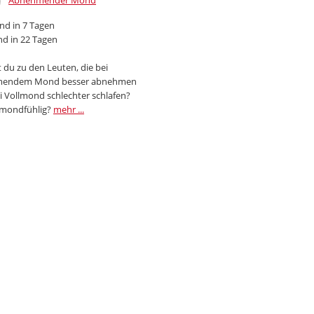
Abnehmender Mond
d in 7 Tagen
d in 22 Tagen
 du zu den Leuten, die bei
endem Mond besser abnehmen
i Vollmond schlechter schlafen?
 mondfühlig?
mehr ...