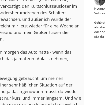
verköstigt, den Kurzschlussauslöser im
Neumon
h Andersherumdrehen des Schalters
Vollmon
h gewachsen, und äußerlich wurde der
Gehörst
reicht mir jetzt wieder für eine Woche an
abnehm
 Freund und mein Großer haben die
oder be
Bist du
n.
ern morgen das Auto hätte - wenn das
ich das ja mal zum Anlass nehmen,
Bewegung gebraucht, um meinen
ner sehr häßlichen Situation auf der
and ja das irgendwann-musst-du-wieder-
rst nur kurz, und immer langsam. Und wie
, die man machen kann: ich bin, weil ich