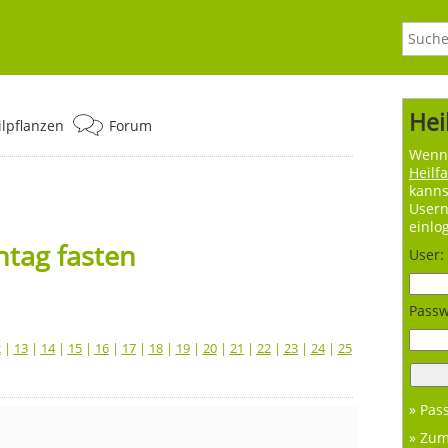
Hei
ilpflanzen
Forum
Wenn 
Heilf
kanns
User
einlo
tag fasten
User:
Passw
2
|
13
|
14
|
15
|
16
|
17
|
18
|
19
|
20
|
21
|
22
|
23
|
24
|
25
» Pas
» Zu