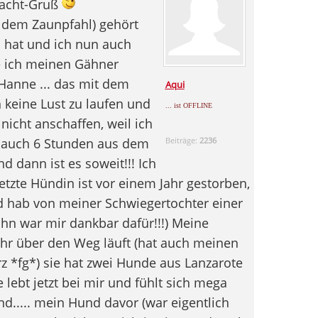
Nacht-Gruß
 dem Zaunpfahl) gehört
n hat und ich nun auch
e ich meinen Gähner
so Hanne ... das mit dem
Aqui
 keine Lust zu laufen und
... ist OFFLINE
icht anschaffen, weil ich
n auch 6 Stunden aus dem
Beiträge:
2236
d dann ist es soweit!!! Ich
zte Hündin ist vor einem Jahr gestorben,
d hab von meiner Schwiegertochter einer
hn war mir dankbar dafür!!!) Meine
ihr über den Weg läuft (hat auch meinen
 *fg*) sie hat zwei Hunde aus Lanzarote
 lebt jetzt bei mir und fühlt sich mega
und..... mein Hund davor (war eigentlich