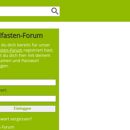
lfasten-Forum
du dich bereits für unser
asten-Forum
registriert hast,
t du dich hier mit deinem
namen und Passwort
ggen.
ort:
swort vergessen?
m Forum