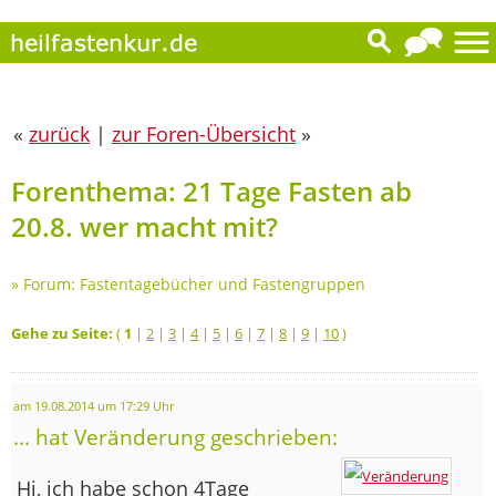
«
zurück
|
zur Foren-Übersicht
»
Forenthema: 21 Tage Fasten ab
20.8. wer macht mit?
»
Forum: Fastentagebücher und Fastengruppen
Gehe zu Seite:
(
1
|
2
|
3
|
4
|
5
|
6
|
7
|
8
|
9
|
10
)
am 19.08.2014 um 17:29 Uhr
... hat Veränderung geschrieben:
Hi, ich habe schon 4Tage