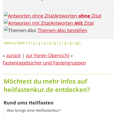
Antworten
ohne
Zitat
Antworten
mit
Zitat
Themen-Abo bestellen
Gehe zu Seite: (
1
|
2
|
3
|
4
|
5
|
6
|
7
|
8
|
9
|
10
)
«
zurück
|
zur Foren-Übersicht
»
Fastentagebücher und Fastengruppen
Möchtest du mehr Infos auf
heilfastenkur.de entdecken?
Rund ums Heilfasten
Was bringt eine Heilfastenkur?