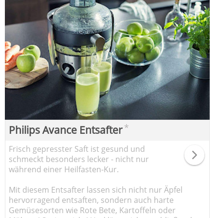
*
Philips Avance Entsafter
Frisch gepresster Saft ist gesund und
schmeckt besonders lecker - nicht nur
während einer Heilfasten-Kur.
Mit diesem Entsafter lassen sich nicht nur Äpfel
hervorragend entsaften, sondern auch harte
Gemüsesorten wie Rote Bete, Kartoffeln oder