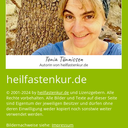
Tonia Tünnissen
Autorin von heilfastenkur.de
heilfastenkur.de
© 2001-2024 by
heilfastenkur.de
und Lizenzgebern. Alle
Rechte vorbehalten. Alle Bilder und Texte auf dieser Seite
sind Eigentum der jeweiligen Besitzer und dürfen ohne
deren Einwilligung weder kopiert noch sonstwie weiter
verwendet werden.
Bildernachweise siehe:
Impressum