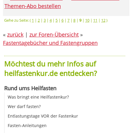
Themen-Abo bestellen
Gehe zu Seite: (
1
|
2
|
3
|
4
|
5
|
6
|
7
|
8
|
9
|
10
|
11
|
12
)
«
zurück
|
zur Foren-Übersicht
»
Fastentagebücher und Fastengruppen
Möchtest du mehr Infos auf
heilfastenkur.de entdecken?
Rund ums Heilfasten
Was bringt eine Heilfastenkur?
Wer darf fasten?
Entlastungstage VOR der Fastenkur
Fasten-Anleitungen