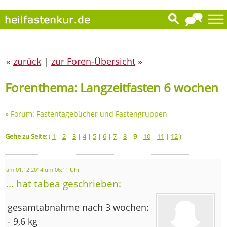
«
zurück
|
zur Foren-Übersicht
»
Forenthema: Langzeitfasten 6 wochen
»
Forum: Fastentagebücher und Fastengruppen
Gehe zu Seite:
(
1
|
2
|
3
|
4
|
5
|
6
|
7
|
8
|
9
|
10
|
11
|
12
)
am 01.12.2014 um 06:11 Uhr
... hat tabea geschrieben:
gesamtabnahme nach 3 wochen:
- 9,6 kg