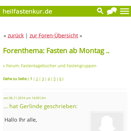
«
zurück
|
zur Foren-Übersicht
»
Forenthema: Fasten ab Montag ..
»
Forum: Fastentagebücher und Fastengruppen
Gehe zu Seite:
(
1
|
2
|
3
|
4
|
5
|
6
)
am 06.11.2014 um 14:09 Uhr
... hat Gerlinde geschrieben:
Hallo Ihr alle,