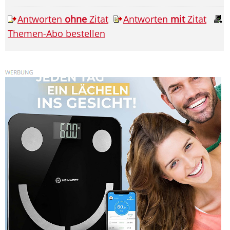
Antworten
ohne
Zitat
Antworten
mit
Zitat
Themen-Abo bestellen