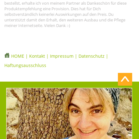
bestellst, erhalte ich von meinem Partner als Dankeschön für diese
Produktempfehlung eine Provision. Dies hat für Dich
selbstverständlich keinerlei Auswirkungen auf den Preis. Du
unterstützt damit den Erhalt, den weiteren Ausbau und die Pflege
meiner Internetseite. Vielen Dank :-)
HOME
|
Kontakt
|
Impressum
|
Datenschutz
|
Haftungsausschluss