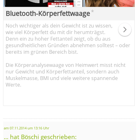
*
Bluetooth-Körperfettwaage
Noch wichtiger als dein Gewicht ist zu wissen,
wie viel Körperfett du mit dir herumträgst.
Denn ein zu hoher Fettanteil zeigt, ob du aus
gesundheitlichen Gründen abnehmen solltest – oder
bereits im grünen Bereich bist.
Die Körperanalysewaage von Heimwert misst nicht
nur Gewicht und Körperfettanteil, sondern auch
Muskelmasse, BMI und viele weitere spannende
Werte.
am 07.11.2014 um 13:16 Uhr
... hat Böschi geschrieben: