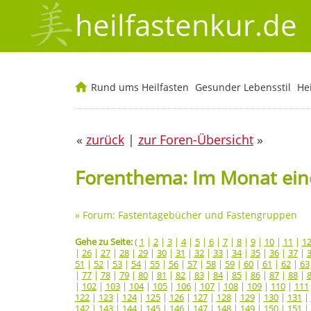
heilfastenkur.de
Rund ums Heilfasten
Gesunder Lebensstil
He
«
zurück
|
zur Foren-Übersicht
»
Forenthema: Im Monat eine
»
Forum: Fastentagebücher und Fastengruppen
Gehe zu Seite:
(
1
|
2
|
3
|
4
|
5
|
6
|
7
|
8
|
9
|
10
|
11
|
1
|
26
|
27
|
28
|
29
|
30
|
31
|
32
|
33
|
34
|
35
|
36
|
37
|
51
|
52
|
53
|
54
|
55
|
56
|
57
|
58
|
59
|
60
|
61
|
62
|
63
|
77
|
78
|
79
|
80
|
81
|
82
|
83
|
84
|
85
|
86
|
87
|
88
|
|
102
|
103
|
104
|
105
|
106
|
107
|
108
|
109
|
110
|
111
122
|
123
|
124
|
125
|
126
|
127
|
128
|
129
|
130
|
131
|
142
|
143
|
144
|
145
|
146
|
147
|
148
|
149
|
150
|
151
|