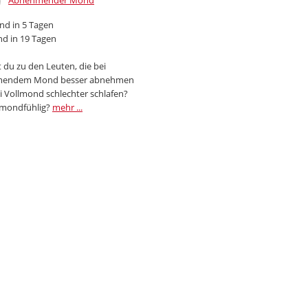
Abnehmender Mond
d in 5 Tagen
d in 19 Tagen
 du zu den Leuten, die bei
endem Mond besser abnehmen
i Vollmond schlechter schlafen?
 mondfühlig?
mehr ...