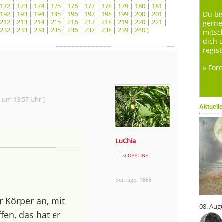
172
|
173
|
174
|
175
|
176
|
177
|
178
|
179
|
180
|
181
|
192
|
193
|
194
|
195
|
196
|
197
|
198
|
199
|
200
|
201
|
Du bi
212
|
213
|
214
|
215
|
216
|
217
|
218
|
219
|
220
|
221
|
gerne
232
|
233
|
234
|
235
|
236
|
237
|
238
|
239
|
240
)
mitsc
dich 
regist
»
For
2 um 13:57 Uhr ]
Aktuell
LuChia
... ist OFFLINE
Beiträge:
1666
r Körper an, mit
08. Aug
fen, das hat er