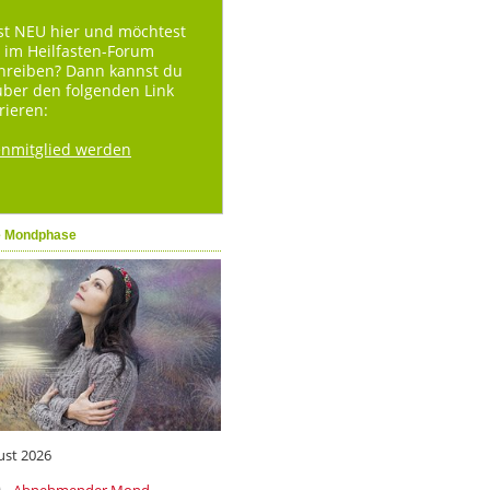
st NEU hier und möchtest
 im Heilfasten-Forum
hreiben? Dann kannst du
über den folgenden Link
rieren:
enmitglied werden
e Mondphase
ust 2026