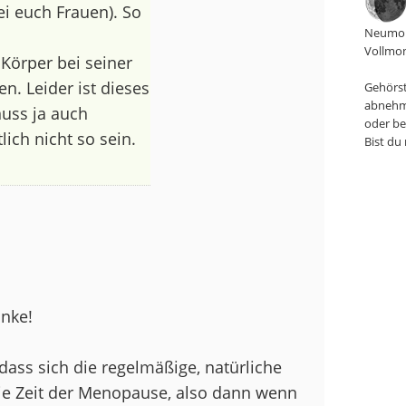
ei euch Frauen). So
Neumon
Vollmon
Körper bei seiner
n. Leider ist dieses
Gehörst
abnehm
uss ja auch
oder be
lich nicht so sein.
Bist du
anke!
 dass sich die regelmäßige, natürliche
die Zeit der Menopause, also dann wenn