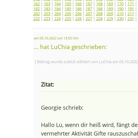
162
|
163
|
164
|
165
|
166
|
167
|
168
|
169
|
170
|
171
|
182
|
183
|
184
|
185
|
186
|
187
|
188
|
189
|
190
|
191
|
202
|
203
|
204
|
205
|
206
|
207
|
208
|
209
|
210
|
211
|
222
|
223
|
224
|
225
|
226
|
227
|
228
|
229
|
230
|
231
|
am 05.10.2022 um 13:55 Uhr
... hat LuChia geschrieben:
[ Beitrag wurde zuletzt editiert von LuChia am 05.10.202
Zitat:
Georgie schrieb:
Hallo Lu, wenn dir heiß wird, fängt de
vermehrter Aktivität Gifte rauszuschaf