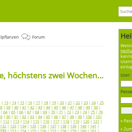
Hei
ilpflanzen
Forum
Wenn 
Heilf
kanns
User
einlo
, höchstens zwei Wochen...
User:
Passw
2
|
13
|
14
|
15
|
16
|
17
|
18
|
19
|
20
|
21
|
22
|
23
|
24
|
25
38
|
39
|
40
|
41
|
42
|
43
|
44
|
45
|
46
|
47
|
48
|
49
|
50
|
|
64
|
65
|
66
|
67
|
68
|
69
|
70
|
71
|
72
|
73
|
74
|
75
|
76
89
|
90
|
91
|
92
|
93
|
94
|
95
|
96
|
97
|
98
|
99
|
100
|
101
» Pas
|
112
|
113
|
114
|
115
|
116
|
117
|
118
|
119
|
120
|
121
|
132
|
133
|
134
|
135
|
136
|
137
|
138
|
139
|
140
|
141
|
» Zu
152
|
153
|
154
|
155
|
156
|
157
|
158
|
159
|
160
|
161
|