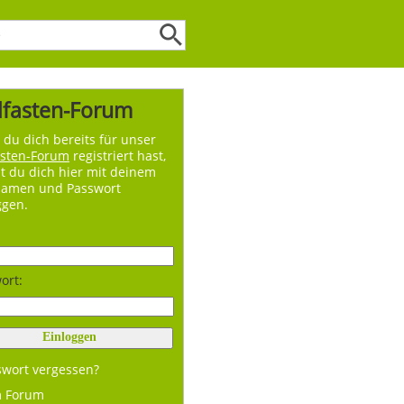
lfasten-Forum
du dich bereits für unser
asten-Forum
registriert hast,
t du dich hier mit deinem
namen und Passwort
ggen.
ort:
swort vergessen?
m Forum