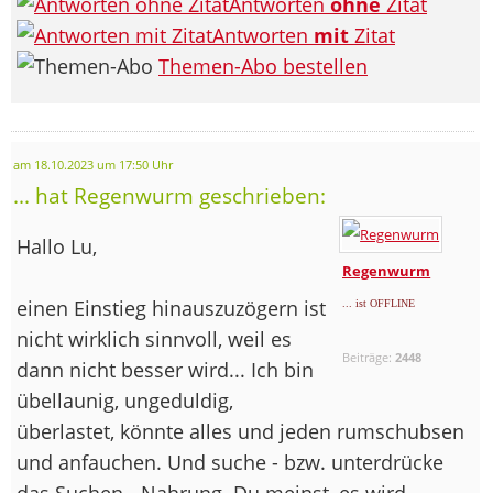
Antworten
ohne
Zitat
Antworten
mit
Zitat
Themen-Abo bestellen
am 18.10.2023 um 17:50 Uhr
... hat Regenwurm geschrieben:
Hallo Lu,
Regenwurm
einen Einstieg hinauszuzögern ist
... ist OFFLINE
nicht wirklich sinnvoll, weil es
Beiträge:
2448
dann nicht besser wird... Ich bin
übellaunig, ungeduldig,
überlastet, könnte alles und jeden rumschubsen
und anfauchen. Und suche - bzw. unterdrücke
das Suchen - Nahrung. Du meinst, es wird