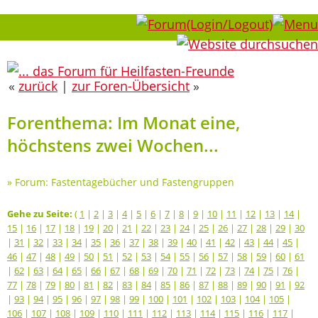
«
zurück
|
zur Foren-Übersicht
»
Forenthema: Im Monat eine,
höchstens zwei Wochen...
»
Forum: Fastentagebücher und Fastengruppen
Gehe zu Seite:
(
1
|
2
|
3
|
4
|
5
|
6
|
7
|
8
|
9
|
10
|
11
|
12
|
13
|
14
|
15
|
16
|
17
|
18
|
19
|
20
|
21
|
22
|
23
|
24
|
25
|
26
|
27
|
28
|
29
|
30
|
31
|
32
|
33
|
34
|
35
|
36
|
37
|
38
|
39
|
40
|
41
|
42
|
43
|
44
|
45
|
46
|
47
|
48
|
49
|
50
|
51
|
52
|
53
|
54
|
55
|
56
|
57
|
58
|
59
|
60
|
61
|
62
|
63
|
64
|
65
|
66
|
67
|
68
|
69
|
70
|
71
|
72
|
73
|
74
|
75
|
76
|
77
|
78
|
79
|
80
|
81
|
82
|
83
|
84
|
85
|
86
|
87
|
88
|
89
|
90
|
91
|
92
|
93
|
94
|
95
|
96
|
97
|
98
|
99
|
100
|
101
|
102
|
103
|
104
|
105
|
106
|
107
|
108
|
109
|
110
|
111
|
112
|
113
|
114
|
115
|
116
|
117
|