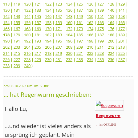
118
|
119
|
120
|
121
|
122
|
123
|
124
|
125
|
126
|
127
|
128
|
129
|
130
|
131
|
132
|
133
|
134
|
135
|
136
|
137
|
138
|
139
|
140
|
141
|
142
|
143
|
144
|
145
|
146
|
147
|
148
|
149
|
150
|
151
|
152
|
153
|
154
|
155
|
156
|
157
|
158
|
159
|
160
|
161
|
162
|
163
|
164
|
165
|
166
|
167
|
168
|
169
|
170
|
171
|
172
|
173
|
174
|
175
|
176
|
177
|
178
|
179
|
180
|
181
|
182
|
183
|
184
|
185
|
186
|
187
|
188
|
189
|
190
|
191
|
192
|
193
|
194
|
195
|
196
|
197
|
198
|
199
|
200
|
201
|
202
|
203
|
204
|
205
|
206
|
207
|
208
|
209
|
210
|
211
|
212
|
213
|
214
|
215
|
216
|
217
|
218
|
219
|
220
|
221
|
222
|
223
|
224
|
225
|
226
|
227
|
228
|
229
|
230
|
231
|
232
|
233
|
234
|
235
|
236
|
237
|
238
|
239
|
240
)
am 06.10.2023 um 18:15 Uhr
... hat Regenwurm geschrieben:
Hallo Lu,
Regenwurm
...und wieder ist vieles anders als
... ist OFFLINE
ursprünglich geplant. Mein