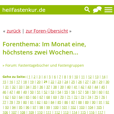
«
zurück
|
zur Foren-Übersicht
»
Forenthema: Im Monat eine,
höchstens zwei Wochen...
»
Forum: Fastentagebücher und Fastengruppen
Gehe zu Seite:
(
1
|
2
|
3
|
4
|
5
|
6
|
7
|
8
|
9
|
10
|
11
|
12
|
13
|
14
|
15
|
16
|
17
|
18
|
19
|
20
|
21
|
22
|
23
|
24
|
25
|
26
|
27
|
28
|
29
|
30
|
31
|
32
|
33
|
34
|
35
|
36
|
37
|
38
|
39
|
40
|
41
|
42
|
43
|
44
|
45
|
46
|
47
|
48
|
49
|
50
|
51
|
52
|
53
|
54
|
55
|
56
|
57
|
58
|
59
|
60
|
61
|
62
|
63
|
64
|
65
|
66
|
67
|
68
|
69
|
70
|
71
|
72
|
73
|
74
|
75
|
76
|
77
|
78
|
79
|
80
|
81
|
82
|
83
|
84
|
85
|
86
|
87
|
88
|
89
|
90
|
91
|
92
|
93
|
94
|
95
|
96
|
97
|
98
|
99
|
100
|
101
|
102
|
103
|
104
|
105
|
106
|
107
|
108
|
109
|
110
|
111
|
112
|
113
|
114
|
115
|
116
|
117
|