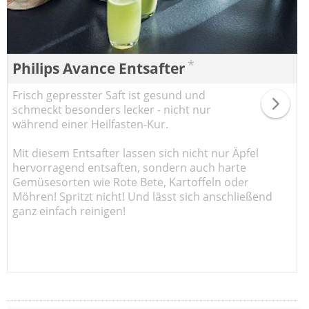
*
Philips Avance Entsafter
Frisch gepresster Saft ist gesund und
schmeckt besonders lecker - nicht nur
während einer Heilfasten-Kur.
Mit diesem Entsafter lassen sich nicht nur Äpfel
hervorragend entsaften, sondern auch harte
Gemüsesorten wie Rote Bete, Kartoffeln oder
Möhren! Spritzt nicht! Und lässt sich anschließend
ganz einfach reinigen!