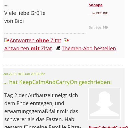
--
Snoopa
Viele liebe Grüße
... ist OFFLINE
von Bibi
Beiträge:
149
Antworten
ohne
Zitat
Antworten
mit
Zitat
Themen-Abo bestellen
am 22.11.2015 um 20:13 Uhr
... hat KeepCalmAndCarryOn geschrieben:
Tag 2 der Aufbauzeit neigt sich
dem Ende entgegen, und
erwartungsgemäß fällt mir das
schwerer als das Fasten. Hab
gestern für meine Familie Pizza-
KeepCalmAndCarry