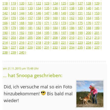
118
|
119
|
120
|
121
|
122
|
123
|
124
|
125
|
126
|
127
|
128
|
129
|
130
|
131
|
132
|
133
|
134
|
135
|
136
|
137
|
138
|
139
|
140
|
141
|
142
|
143
|
144
|
145
|
146
|
147
|
148
|
149
|
150
|
151
|
152
|
153
|
154
|
155
|
156
|
157
|
158
|
159
|
160
|
161
|
162
|
163
|
164
|
165
|
166
|
167
|
168
|
169
|
170
|
171
|
172
|
173
|
174
|
175
|
176
|
177
|
178
|
179
|
180
|
181
|
182
|
183
|
184
|
185
|
186
|
187
|
188
|
189
|
190
|
191
|
192
|
193
|
194
|
195
|
196
|
197
|
198
|
199
|
200
|
201
|
202
|
203
|
204
|
205
|
206
|
207
|
208
|
209
|
210
|
211
|
212
|
213
|
214
|
215
|
216
|
217
|
218
|
219
|
220
|
221
|
222
|
223
|
224
|
225
|
226
|
227
|
228
|
229
|
230
|
231
|
232
|
233
|
234
|
235
|
236
|
237
|
238
|
239
|
240
)
am 21.11.2015 um 15:48 Uhr
... hat Snoopa geschrieben:
Did, ich versuche mal so ein Foto
hinzubekommen!
Bis bald mal
wieder!