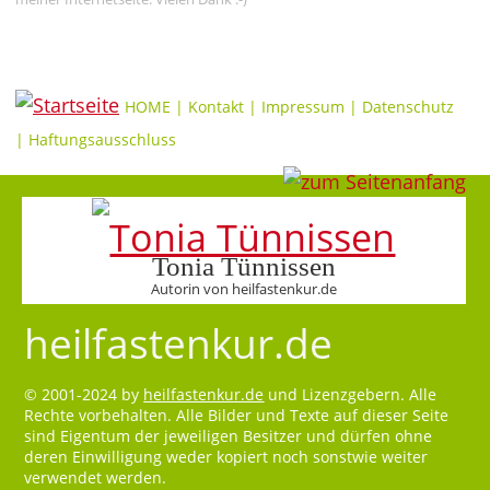
HOME
|
Kontakt
|
Impressum
|
Datenschutz
|
Haftungsausschluss
Tonia Tünnissen
Autorin von heilfastenkur.de
heilfastenkur.de
© 2001-2024 by
heilfastenkur.de
und Lizenzgebern. Alle
Rechte vorbehalten. Alle Bilder und Texte auf dieser Seite
sind Eigentum der jeweiligen Besitzer und dürfen ohne
deren Einwilligung weder kopiert noch sonstwie weiter
verwendet werden.