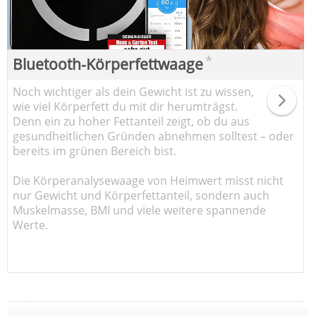
*
Bluetooth-Körperfettwaage
Noch wichtiger als dein Gewicht ist zu wissen,
wie viel Körperfett du mit dir herumträgst.
Denn ein zu hoher Fettanteil zeigt, ob du aus
gesundheitlichen Gründen abnehmen solltest – oder
bereits im grünen Bereich bist.
Die Körperanalysewaage von Heimwert misst nicht
nur Gewicht und Körperfettanteil, sondern auch
Muskelmasse, BMI und viele weitere spannende
Werte.