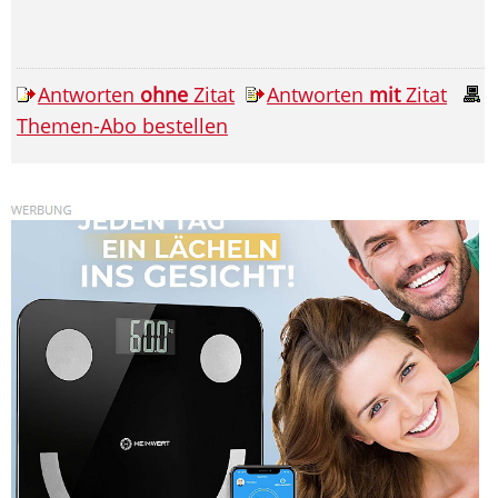
Antworten
ohne
Zitat
Antworten
mit
Zitat
Themen-Abo bestellen