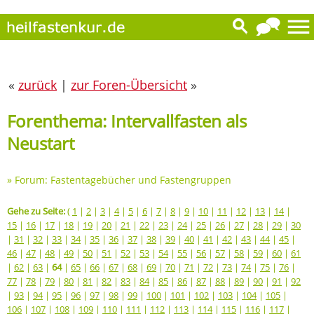
«
zurück
|
zur Foren-Übersicht
»
Forenthema: Intervallfasten als
Neustart
»
Forum: Fastentagebücher und Fastengruppen
Gehe zu Seite:
(
1
|
2
|
3
|
4
|
5
|
6
|
7
|
8
|
9
|
10
|
11
|
12
|
13
|
14
|
15
|
16
|
17
|
18
|
19
|
20
|
21
|
22
|
23
|
24
|
25
|
26
|
27
|
28
|
29
|
30
|
31
|
32
|
33
|
34
|
35
|
36
|
37
|
38
|
39
|
40
|
41
|
42
|
43
|
44
|
45
|
46
|
47
|
48
|
49
|
50
|
51
|
52
|
53
|
54
|
55
|
56
|
57
|
58
|
59
|
60
|
61
|
62
|
63
|
64
|
65
|
66
|
67
|
68
|
69
|
70
|
71
|
72
|
73
|
74
|
75
|
76
|
77
|
78
|
79
|
80
|
81
|
82
|
83
|
84
|
85
|
86
|
87
|
88
|
89
|
90
|
91
|
92
|
93
|
94
|
95
|
96
|
97
|
98
|
99
|
100
|
101
|
102
|
103
|
104
|
105
|
106
|
107
|
108
|
109
|
110
|
111
|
112
|
113
|
114
|
115
|
116
|
117
|