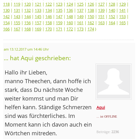
118
|
119
|
120
|
121
|
122
|
123
|
124
|
125
|
126
|
127
|
128
|
129
|
130
|
131
|
132
|
133
|
134
|
135
|
136
|
137
|
138
|
139
|
140
|
141
|
142
|
143
|
144
|
145
|
146
|
147
|
148
|
149
|
150
|
151
|
152
|
153
|
154
|
155
|
156
|
157
|
158
|
159
|
160
|
161
|
162
|
163
|
164
|
165
|
166
|
167
|
168
|
169
|
170
|
171
|
172
|
173
|
174
)
am 13.12.2017 um 14:46 Uhr
... hat Aqui geschrieben:
Hallo ihr Lieben,
manno Theechen, dann hoffe ich
stark, dass Du nächste Woche
weiter kommst und man Dir
helfen kann. Ständige Schmerzen
Aqui
sind was fürchterliches. Im
... ist OFFLINE
Moment kann ich davon auch ein
Wörtchen mitreden.
Beiträge:
2236