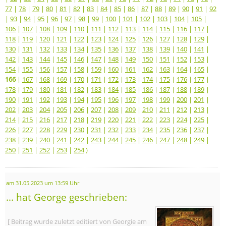
77
|
78
|
79
|
80
|
81
|
82
|
83
|
84
|
85
|
86
|
87
|
88
|
89
|
90
|
91
|
92
|
93
|
94
|
95
|
96
|
97
|
98
|
99
|
100
|
101
|
102
|
103
|
104
|
105
|
106
|
107
|
108
|
109
|
110
|
111
|
112
|
113
|
114
|
115
|
116
|
117
|
118
|
119
|
120
|
121
|
122
|
123
|
124
|
125
|
126
|
127
|
128
|
129
|
130
|
131
|
132
|
133
|
134
|
135
|
136
|
137
|
138
|
139
|
140
|
141
|
142
|
143
|
144
|
145
|
146
|
147
|
148
|
149
|
150
|
151
|
152
|
153
|
154
|
155
|
156
|
157
|
158
|
159
|
160
|
161
|
162
|
163
|
164
|
165
|
166
|
167
|
168
|
169
|
170
|
171
|
172
|
173
|
174
|
175
|
176
|
177
|
178
|
179
|
180
|
181
|
182
|
183
|
184
|
185
|
186
|
187
|
188
|
189
|
190
|
191
|
192
|
193
|
194
|
195
|
196
|
197
|
198
|
199
|
200
|
201
|
202
|
203
|
204
|
205
|
206
|
207
|
208
|
209
|
210
|
211
|
212
|
213
|
214
|
215
|
216
|
217
|
218
|
219
|
220
|
221
|
222
|
223
|
224
|
225
|
226
|
227
|
228
|
229
|
230
|
231
|
232
|
233
|
234
|
235
|
236
|
237
|
238
|
239
|
240
|
241
|
242
|
243
|
244
|
245
|
246
|
247
|
248
|
249
|
250
|
251
|
252
|
253
|
254
)
am 31.05.2023 um 13:59 Uhr
... hat George geschrieben:
[ Beitrag wurde zuletzt editiert von Georgie am