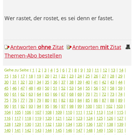
Wer rastet, der rostet, es sei denn er fastet.
Antworten
ohne
Zitat
Antworten
mit
Zitat
Themen-Abo bestellen
Gehe zu Seite: (
1
|
2
|
3
|
4
|
5
|
6
|
7
|
8
|
9
|
10
|
11
|
12
|
13
|
14
|
15
|
16
|
17
|
18
|
19
|
20
|
21
|
22
|
23
|
24
|
25
|
26
|
27
|
28
|
29
|
30
|
31
|
32
|
33
|
34
|
35
|
36
|
37
|
38
|
39
|
40
|
41
|
42
|
43
|
44
|
45
|
46
|
47
|
48
|
49
|
50
|
51
|
52
|
53
|
54
|
55
|
56
|
57
|
58
|
59
|
60
|
61
|
62
|
63
|
64
|
65
|
66
|
67
|
68
|
69
|
70
|
71
|
72
|
73
|
74
|
75
|
76
|
77
|
78
|
79
|
80
|
81
|
82
|
83
|
84
|
85
|
86
|
87
|
88
|
89
|
90
|
91
|
92
|
93
|
94
|
95
|
96
|
97
|
98
|
99
|
100
|
101
|
102
|
103
|
104
|
105
|
106
|
107
|
108
|
109
|
110
|
111
|
112
|
113
|
114
|
115
|
116
|
117
|
118
|
119
|
120
|
121
|
122
|
123
|
124
|
125
|
126
|
127
|
128
|
129
|
130
|
131
|
132
|
133
|
134
|
135
|
136
|
137
|
138
|
139
|
140
|
141
|
142
|
143
|
144
|
145
|
146
|
147
|
148
|
149
|
150
|
151
|