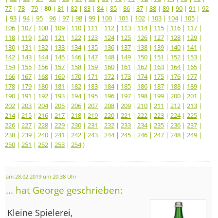
77
|
78
|
79
|
80
|
81
|
82
|
83
|
84
|
85
|
86
|
87
|
88
|
89
|
90
|
91
|
92
|
93
|
94
|
95
|
96
|
97
|
98
|
99
|
100
|
101
|
102
|
103
|
104
|
105
|
106
|
107
|
108
|
109
|
110
|
111
|
112
|
113
|
114
|
115
|
116
|
117
|
118
|
119
|
120
|
121
|
122
|
123
|
124
|
125
|
126
|
127
|
128
|
129
|
130
|
131
|
132
|
133
|
134
|
135
|
136
|
137
|
138
|
139
|
140
|
141
|
142
|
143
|
144
|
145
|
146
|
147
|
148
|
149
|
150
|
151
|
152
|
153
|
154
|
155
|
156
|
157
|
158
|
159
|
160
|
161
|
162
|
163
|
164
|
165
|
166
|
167
|
168
|
169
|
170
|
171
|
172
|
173
|
174
|
175
|
176
|
177
|
178
|
179
|
180
|
181
|
182
|
183
|
184
|
185
|
186
|
187
|
188
|
189
|
190
|
191
|
192
|
193
|
194
|
195
|
196
|
197
|
198
|
199
|
200
|
201
|
202
|
203
|
204
|
205
|
206
|
207
|
208
|
209
|
210
|
211
|
212
|
213
|
214
|
215
|
216
|
217
|
218
|
219
|
220
|
221
|
222
|
223
|
224
|
225
|
226
|
227
|
228
|
229
|
230
|
231
|
232
|
233
|
234
|
235
|
236
|
237
|
238
|
239
|
240
|
241
|
242
|
243
|
244
|
245
|
246
|
247
|
248
|
249
|
250
|
251
|
252
|
253
|
254
)
am 28.02.2019 um 20:38 Uhr
... hat George geschrieben:
Kleine Spielerei,