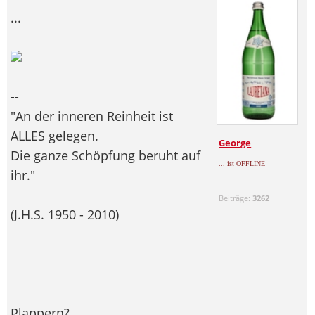
...
--
"An der inneren Reinheit ist
ALLES gelegen.
George
Die ganze Schöpfung beruht auf
... ist OFFLINE
ihr."
Beiträge:
3262
(J.H.S. 1950 - 2010)
Plappern?