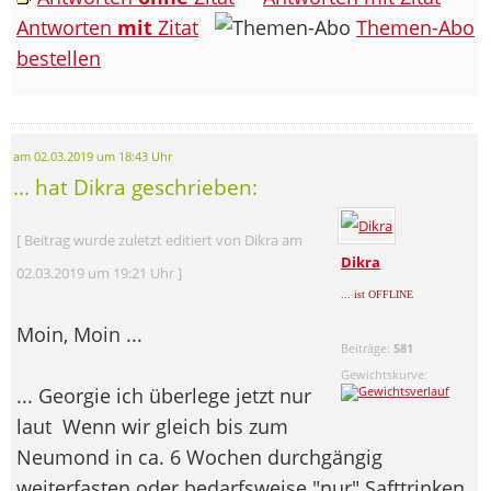
Antworten
mit
Zitat
Themen-Abo
bestellen
am 02.03.2019 um 18:43 Uhr
... hat Dikra geschrieben:
[ Beitrag wurde zuletzt editiert von Dikra am
Dikra
02.03.2019 um 19:21 Uhr ]
... ist OFFLINE
Moin, Moin ...
Beiträge:
581
Gewichtskurve:
... Georgie ich überlege jetzt nur
laut
Wenn wir gleich bis zum
Neumond in ca. 6 Wochen durchgängig
weiterfasten oder bedarfsweise "nur" Safttrinken,