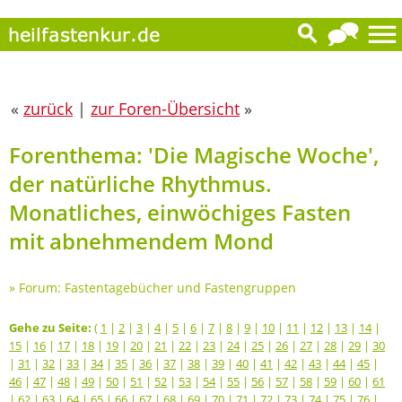
«
zurück
|
zur Foren-Übersicht
»
Forenthema: 'Die Magische Woche',
der natürliche Rhythmus.
Monatliches, einwöchiges Fasten
mit abnehmendem Mond
»
Forum: Fastentagebücher und Fastengruppen
Gehe zu Seite:
(
1
|
2
|
3
|
4
|
5
|
6
|
7
|
8
|
9
|
10
|
11
|
12
|
13
|
14
|
15
|
16
|
17
|
18
|
19
|
20
|
21
|
22
|
23
|
24
|
25
|
26
|
27
|
28
|
29
|
30
|
31
|
32
|
33
|
34
|
35
|
36
|
37
|
38
|
39
|
40
|
41
|
42
|
43
|
44
|
45
|
46
|
47
|
48
|
49
|
50
|
51
|
52
|
53
|
54
|
55
|
56
|
57
|
58
|
59
|
60
|
61
|
62
|
63
|
64
|
65
|
66
|
67
|
68
|
69
|
70
|
71
|
72
|
73
|
74
|
75
|
76
|