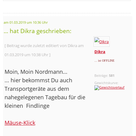
am 01.03.2019 um 10:36 Uhr
... hat Dikra geschrieben:
[ Beitrag wurde zuletzt editiert von Dikra am
Dikra
01.03.2019 um 10:38 Uhr ]
... ist OFFLINE
Moin, Moin Nordmann...
Beiträge:
581
... hier bekommst Du auch
Gewichtskurve:
Transportgeräte aus dem
nahegelegenen Tagebau für die
kleinen
Findlinge
Mäuse-Klick