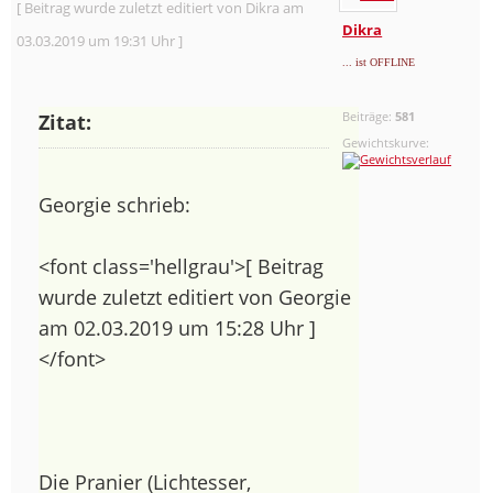
[ Beitrag wurde zuletzt editiert von Dikra am
Dikra
03.03.2019 um 19:31 Uhr ]
... ist OFFLINE
Beiträge:
581
Zitat:
Gewichtskurve:
Georgie schrieb:
<font class='hellgrau'>[ Beitrag
wurde zuletzt editiert von Georgie
am 02.03.2019 um 15:28 Uhr ]
</font>
Die Pranier (Lichtesser,