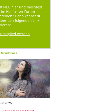
st NEU hier und möchtest
 im Heilfasten-Forum
hreiben? Dann kannst du
über den folgenden Link
rieren:
enmitglied werden
e Mondphase
ust 2026