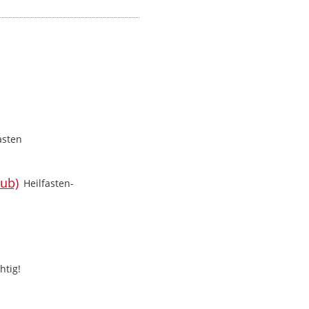
asten
Heilfasten-
htig!