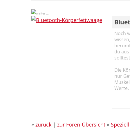
Blue
Noch wi
wissen,
herumtr
du aus
solltes
Die Kö
nur Ge
Muskel
Werte.
«
zurück
|
zur Foren-Übersicht
»
Speziel