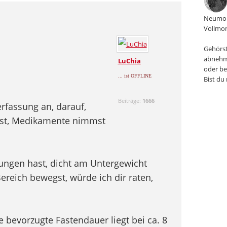
Neumon
Vollmon
Gehörst
abnehm
LuChia
oder be
... ist OFFLINE
Bist du
Beiträge:
1666
rfassung an, darauf,
hast, Medikamente nimmst
ungen hast, dicht am Untergewicht
reich bewegst, würde ich dir raten,
 bevorzugte Fastendauer liegt bei ca. 8