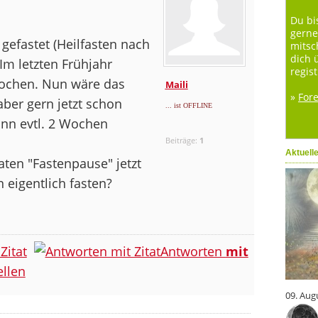
Du bi
gerne
 gefastet (Heilfasten nach
mitsc
dich 
Im letzten Frühjahr
regist
Wochen. Nun wäre das
Maili
»
For
ber gern jetzt schon
... ist OFFLINE
ann evtl. 2 Wochen
Beiträge:
1
Aktuell
ten "Fastenpause" jetzt
 eigentlich fasten?
Zitat
Antworten
mit
llen
09. Aug