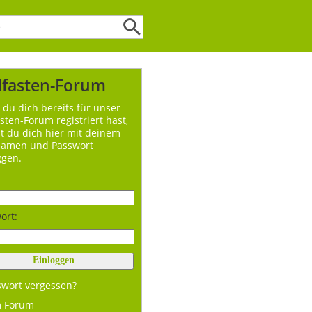
lfasten-Forum
du dich bereits für unser
asten-Forum
registriert hast,
t du dich hier mit deinem
namen und Passwort
ggen.
ort:
swort vergessen?
m Forum