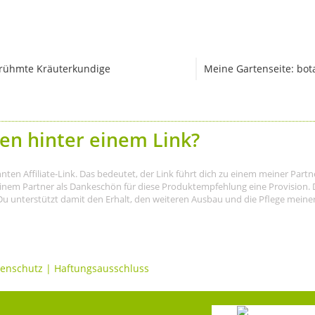
rühmte Kräuterkundige
Meine Gartenseite: bot
en hinter einem Link?
nnten Affiliate-Link. Das bedeutet, der Link führt dich zu einem meiner Par
meinem Partner als Dankeschön für diese Produktempfehlung eine Provision. D
Du unterstützt damit den Erhalt, den weiteren Ausbau und die Pflege meiner I
enschutz
|
Haftungsausschluss