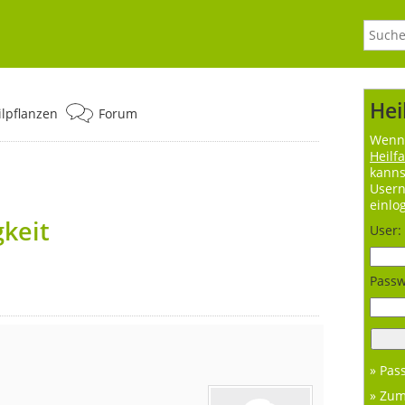
Hei
ilpflanzen
Forum
Wenn 
Heilf
kanns
User
einlo
keit
User:
Passw
» Pas
» Zu