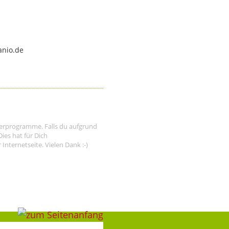
anio.de
tnerprogramme. Falls du aufgrund
ies hat für Dich
nternetseite. Vielen Dank :-)