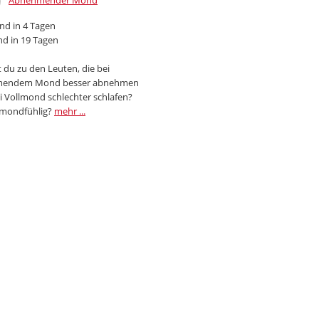
Abnehmender Mond
d in 4 Tagen
d in 19 Tagen
 du zu den Leuten, die bei
endem Mond besser abnehmen
i Vollmond schlechter schlafen?
 mondfühlig?
mehr ...