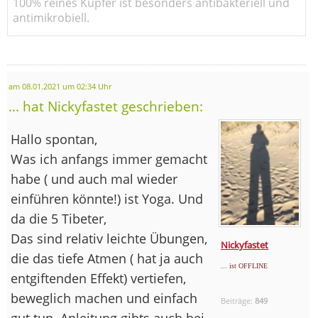
100% reines Kupfer ist besonders antibakteriell und
antimikrobiell.
am 08.01.2021 um 02:34 Uhr
... hat Nickyfastet geschrieben:
Hallo spontan,
Was ich anfangs immer gemacht
habe ( und auch mal wieder
einführen könnte!) ist Yoga. Und
da die 5 Tibeter,
Das sind relativ leichte Übungen,
Nickyfastet
die das tiefe Atmen ( hat ja auch
... ist OFFLINE
entgiftenden Effekt) vertiefen,
beweglich machen und einfach
Beiträge:
849
gut tun. Anleitung gibts auch bei