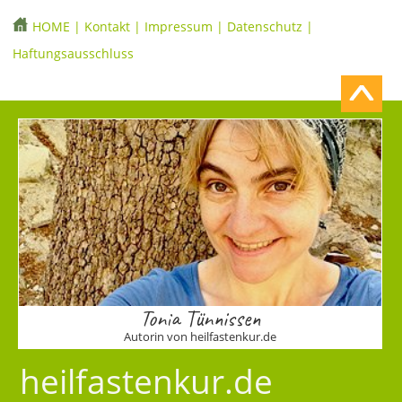
HOME
|
Kontakt
|
Impressum
|
Datenschutz
|
Haftungsausschluss
Tonia Tünnissen
Autorin von heilfastenkur.de
heilfastenkur.de