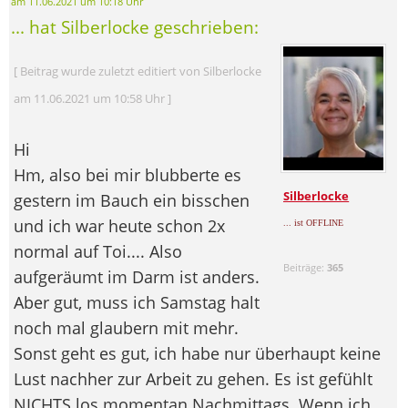
am 11.06.2021 um 10:18 Uhr
... hat Silberlocke geschrieben:
[ Beitrag wurde zuletzt editiert von Silberlocke
am 11.06.2021 um 10:58 Uhr ]
Hi
Hm, also bei mir blubberte es
Silberlocke
gestern im Bauch ein bisschen
und ich war heute schon 2x
... ist OFFLINE
normal auf Toi.... Also
Beiträge:
365
aufgeräumt im Darm ist anders.
Aber gut, muss ich Samstag halt
noch mal glaubern mit mehr.
Sonst geht es gut, ich habe nur überhaupt keine
Lust nachher zur Arbeit zu gehen. Es ist gefühlt
NICHTS los momentan Nachmittags. Wenn ich