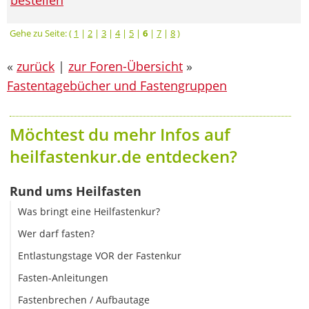
Gehe zu Seite: (
1
|
2
|
3
|
4
|
5
|
6
|
7
|
8
)
«
zurück
|
zur Foren-Übersicht
»
Fastentagebücher und Fastengruppen
Möchtest du mehr Infos auf
heilfastenkur.de entdecken?
Rund ums Heilfasten
Was bringt eine Heilfastenkur?
Wer darf fasten?
Entlastungstage VOR der Fastenkur
Fasten-Anleitungen
Fastenbrechen / Aufbautage