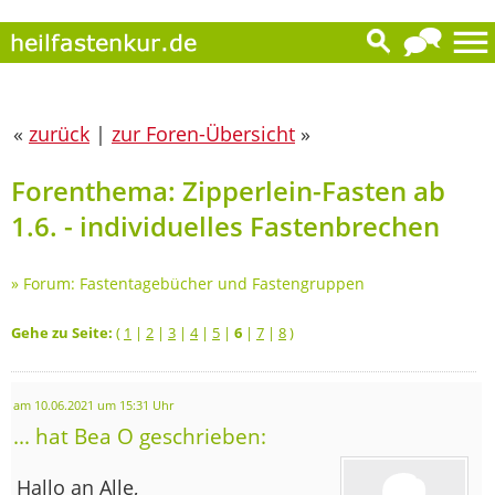
«
zurück
|
zur Foren-Übersicht
»
Forenthema: Zipperlein-Fasten ab
1.6. - individuelles Fastenbrechen
»
Forum: Fastentagebücher und Fastengruppen
Gehe zu Seite:
(
1
|
2
|
3
|
4
|
5
|
6
|
7
|
8
)
am 10.06.2021 um 15:31 Uhr
... hat Bea O geschrieben:
Hallo an Alle,