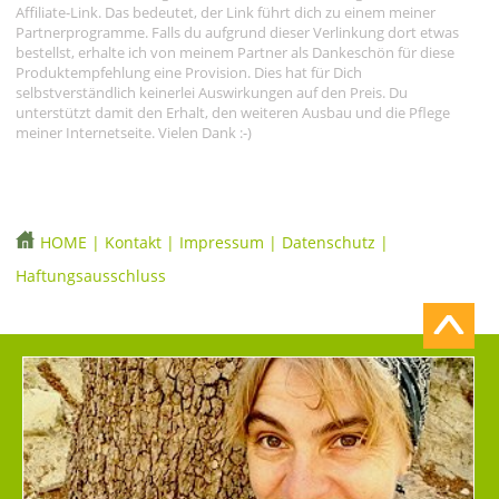
Affiliate-Link. Das bedeutet, der Link führt dich zu einem meiner
Partnerprogramme. Falls du aufgrund dieser Verlinkung dort etwas
bestellst, erhalte ich von meinem Partner als Dankeschön für diese
Produktempfehlung eine Provision. Dies hat für Dich
selbstverständlich keinerlei Auswirkungen auf den Preis. Du
unterstützt damit den Erhalt, den weiteren Ausbau und die Pflege
meiner Internetseite. Vielen Dank :-)
HOME
|
Kontakt
|
Impressum
|
Datenschutz
|
Haftungsausschluss