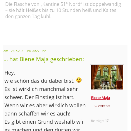
Die Flasche von „Kantine 51° Nord“ ist doppelwandig
– sie hält Heißes bis zu 10 Stunden heiß und Kaltes
den ganzen Tag kühl.
am 12.07.2021 um 20:27 Uhr
... hat Biene Maja geschrieben:
Hey,
wie schön das du dabei bist.
Es ist wirklich manchmal sehr
schwer. Der Einstieg ist hart.
Biene Maja
Wenn wir es aber wirklich wollen
... ist OFFLINE
dann schaffen wir es auch!
Es gibt einen Grund weshalb wir
Beiträge:
17
es machen und den dürfen wir