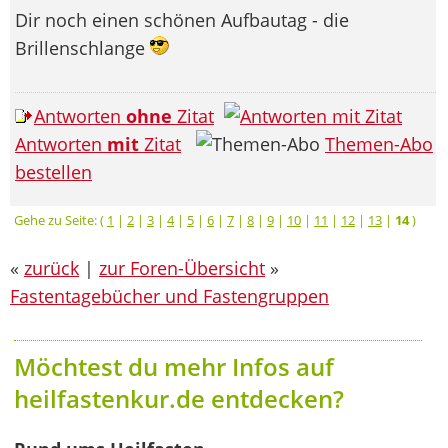
Dir noch einen schönen Aufbautag - die
Brillenschlange
Antworten
ohne
Zitat
Antworten
mit
Zitat
Themen-Abo
bestellen
Gehe zu Seite: (
1
|
2
|
3
|
4
|
5
|
6
|
7
|
8
|
9
|
10
|
11
|
12
|
13
|
14
)
«
zurück
|
zur Foren-Übersicht
»
Fastentagebücher und Fastengruppen
Möchtest du mehr Infos auf
heilfastenkur.de entdecken?