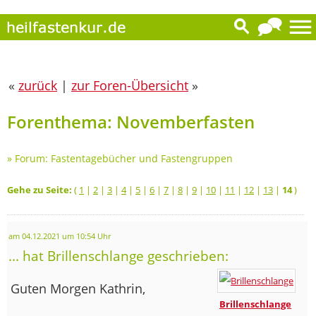
«
zurück
|
zur Foren-Übersicht
»
Forenthema: Novemberfasten
»
Forum: Fastentagebücher und Fastengruppen
Gehe zu Seite:
(
1
|
2
|
3
|
4
|
5
|
6
|
7
|
8
|
9
|
10
|
11
|
12
|
13
|
14
)
am 04.12.2021 um 10:54 Uhr
... hat Brillenschlange geschrieben:
Guten Morgen Kathrin,
Brillenschlange