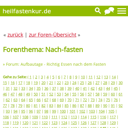
«
zurück
|
zur Foren-Übersicht
»
Forenthema: Nach-fasten
»
Forum: Aufbautage - Richtig Essen nach dem Fasten
Gehe zu Seite:
(
1
|
2
|
3
|
4
|
5
|
6
|
7
|
8
|
9
|
10
|
11
|
12
|
13
|
14
|
15
|
16
|
17
|
18
|
19
|
20
|
21
|
22
|
23
|
24
|
25
|
26
|
27
|
28
|
29
|
30
|
31
|
32
|
33
|
34
|
35
|
36
|
37
|
38
|
39
|
40
|
41
|
42
|
43
|
44
|
45
|
46
|
47
|
48
|
49
|
50
|
51
|
52
|
53
|
54
|
55
|
56
|
57
|
58
|
59
|
60
|
61
|
62
|
63
|
64
|
65
|
66
|
67
|
68
|
69
|
70
|
71
|
72
|
73
|
74
|
75
|
76
|
77
|
78
|
79
|
80
|
81
|
82
|
83
|
84
|
85
|
86
|
87
|
88
|
89
|
90
|
91
|
92
|
93
|
94
|
95
|
96
|
97
|
98
|
99
|
100
|
101
|
102
|
103
|
104
|
105
|
106
|
107
|
108
|
109
|
110
|
111
|
112
|
113
|
114
|
115
|
116
|
117
|
118
|
119
|
120
|
121
|
122
|
123
|
124
|
125
|
126
|
127
|
128
|
129
|