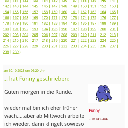
130
|
131
|
132
|
133
|
134
|
135
|
136
|
137
|
138
|
139
|
140
|
141
|
142
|
143
|
144
|
145
|
146
|
147
|
148
|
149
|
150
|
151
|
152
|
153
|
154
|
155
|
156
|
157
|
158
|
159
|
160
|
161
|
162
|
163
|
164
|
165
|
166
|
167
|
168
|
169
|
170
|
171
|
172
|
173
|
174
|
175
|
176
|
177
|
178
|
179
|
180
|
181
|
182
|
183
|
184
|
185
|
186
|
187
|
188
|
189
|
190
|
191
|
192
|
193
|
194
|
195
|
196
|
197
|
198
|
199
|
200
|
201
|
202
|
203
|
204
|
205
|
206
|
207
|
208
|
209
|
210
|
211
|
212
|
213
|
214
|
215
|
216
|
217
|
218
|
219
|
220
|
221
|
222
|
223
|
224
|
225
|
226
|
227
|
228
|
229
|
230
|
231
|
232
|
233
|
234
|
235
|
236
|
237
|
238
|
239
)
am 30.10.2023 um 06:20 Uhr
... hat Funny geschrieben:
Guten morgen in die Runde,
wieder mal bin ich eher früher
Funny
wach.....aber ab Mittwoch arbeite
... ist OFFLINE
ich wieder, dann klingelt sowieso