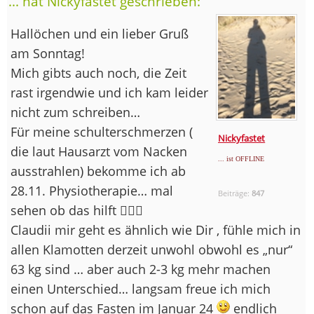
... hat Nickyfastet geschrieben:
Hallöchen und ein lieber Gruß
am Sonntag!
Mich gibts auch noch, die Zeit
rast irgendwie und ich kam leider
nicht zum schreiben…
Für meine schulterschmerzen (
Nickyfastet
die laut Hausarzt vom Nacken
... ist OFFLINE
ausstrahlen) bekomme ich ab
28.11. Physiotherapie… mal
Beiträge:
847
sehen ob das hilft 🤷🏽‍♀️
Claudii mir geht es ähnlich wie Dir , fühle mich in
allen Klamotten derzeit unwohl obwohl es „nur“
63 kg sind … aber auch 2-3 kg mehr machen
einen Unterschied… langsam freue ich mich
schon auf das Fasten im Januar 24
endlich