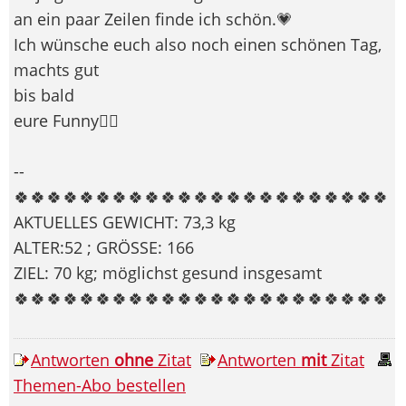
an ein paar Zeilen finde ich schön.💗
Ich wünsche euch also noch einen schönen Tag,
machts gut
bis bald
eure Funny🙋‍♀️
--
🍀🍀🍀🍀🍀🍀🍀🍀🍀🍀🍀🍀🍀🍀🍀🍀🍀🍀🍀🍀🍀🍀🍀
AKTUELLES GEWICHT: 73,3 kg
ALTER:52 ; GRÖSSE: 166
ZIEL: 70 kg; möglichst gesund insgesamt
🍀🍀🍀🍀🍀🍀🍀🍀🍀🍀🍀🍀🍀🍀🍀🍀🍀🍀🍀🍀🍀🍀🍀
Antworten
ohne
Zitat
Antworten
mit
Zitat
Themen-Abo bestellen