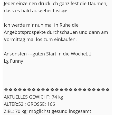
Jeder einzelnen drück ich ganz fest die Daumen,
dass es bald ausgeheilt ist.✊✊
Ich werde mir nun mal in Ruhe die
Angebotsprospekte durchschauen und dann am
Vormittag mal los zum einkaufen.
Ansonsten ---guten Start in die Woche🙋‍♀️
Lg Funny
--
🍀🍀🍀🍀🍀🍀🍀🍀🍀🍀🍀🍀🍀🍀🍀🍀🍀🍀🍀🍀🍀🍀🍀
AKTUELLES GEWICHT: 74 kg
ALTER:52 ; GRÖSSE: 166
ZIEL: 70 kg; möglichst gesund insgesamt