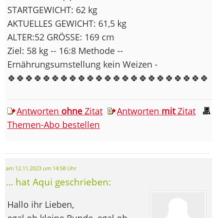
STARTGEWICHT: 62 kg
AKTUELLES GEWICHT: 61,5 kg
ALTER:52 GRÖSSE: 169 cm
Ziel: 58 kg -- 16:8 Methode --
Ernährungsumstellung kein Weizen -
🍀🍀🍀🍀🍀🍀🍀🍀🍀🍀🍀🍀🍀🍀🍀🍀🍀🍀🍀🍀🍀🍀🍀
Antworten
ohne
Zitat
Antworten
mit
Zitat
Themen-Abo bestellen
am 12.11.2023 um 14:58 Uhr
... hat Aqui geschrieben:
Hallo ihr Lieben,
egal ob kleine Runde, egal ob