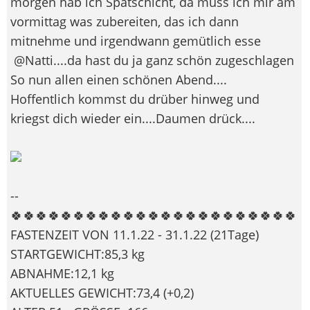
morgen hab ich Spätschicht, da muss ich mir am
vormittag was zubereiten, das ich dann
mitnehme und irgendwann gemütlich esse
@Natti....da hast du ja ganz schön zugeschlagen
So nun allen einen schönen Abend....
Hoffentlich kommst du drüber hinweg und
kriegst dich wieder ein....Daumen drück....
--
🍀🍀🍀🍀🍀🍀🍀🍀🍀🍀🍀🍀🍀🍀🍀🍀🍀🍀🍀🍀🍀🍀🍀
FASTENZEIT VON 11.1.22 - 31.1.22 (21Tage)
STARTGEWICHT:85,3 kg
ABNAHME:12,1 kg
AKTUELLES GEWICHT:73,4 (+0,2)