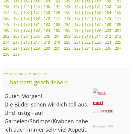
130
|
131
|
132
|
133
|
134
|
135
|
136
|
137
|
138
|
139
|
140
|
141
|
142
|
143
|
144
|
145
|
146
|
147
|
148
|
149
|
150
|
151
|
152
|
153
|
154
|
155
|
156
|
157
|
158
|
159
|
160
|
161
|
162
|
163
|
164
|
165
|
166
|
167
|
168
|
169
|
170
|
171
|
172
|
173
|
174
|
175
|
176
|
177
|
178
|
179
|
180
|
181
|
182
|
183
|
184
|
185
|
186
|
187
|
188
|
189
|
190
|
191
|
192
|
193
|
194
|
195
|
196
|
197
|
198
|
199
|
200
|
201
|
202
|
203
|
204
|
205
|
206
|
207
|
208
|
209
|
210
|
211
|
212
|
213
|
214
|
215
|
216
|
217
|
218
|
219
|
220
|
221
|
222
|
223
|
224
|
225
|
226
|
227
|
228
|
229
|
230
|
231
|
232
|
233
|
234
|
235
|
236
|
237
|
238
|
239
)
am 02.02.2022 um 10:23 Uhr
... hat natti geschrieben:
Guten Morgen!
natti
Die Bilder sehen wirklich toll aus.
Und lustig - auf
... ist OFFLINE
Garnelen/Shrimps/Krabben habe
Beiträge:
574
ich auch immer sehr viel Appetit.