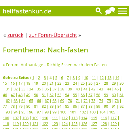
«
zurück
|
zur Foren-Übersicht
»
Forenthema: Nach-fasten
»
Forum: Aufbautage - Richtig Essen nach dem Fasten
Gehe zu Seite:
(
1
|
2
|
3
|
4
|
5
|
6
|
7
|
8
|
9
|
10
|
11
|
12
|
13
|
14
|
15
|
16
|
17
|
18
|
19
|
20
|
21
|
22
|
23
|
24
|
25
|
26
|
27
|
28
|
29
|
30
|
31
|
32
|
33
|
34
|
35
|
36
|
37
|
38
|
39
|
40
|
41
|
42
|
43
|
44
|
45
|
46
|
47
|
48
|
49
|
50
|
51
|
52
|
53
|
54
|
55
|
56
|
57
|
58
|
59
|
60
|
61
|
62
|
63
|
64
|
65
|
66
|
67
|
68
|
69
|
70
|
71
|
72
|
73
|
74
|
75
|
76
|
77
|
78
|
79
|
80
|
81
|
82
|
83
|
84
|
85
|
86
|
87
|
88
|
89
|
90
|
91
|
92
|
93
|
94
|
95
|
96
|
97
|
98
|
99
|
100
|
101
|
102
|
103
|
104
|
105
|
106
|
107
|
108
|
109
|
110
|
111
|
112
|
113
|
114
|
115
|
116
|
117
|
118
|
119
|
120
|
121
|
122
|
123
|
124
|
125
|
126
|
127
|
128
|
129
|