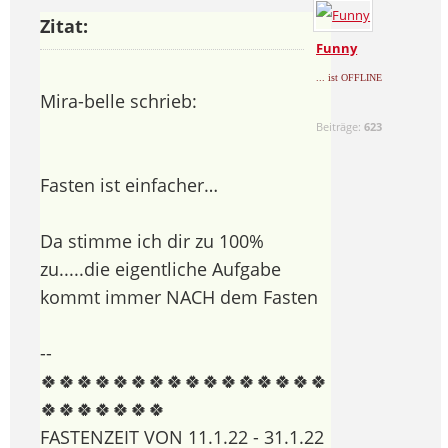
Zitat:
Funny
... ist OFFLINE
Mira-belle schrieb:
Beiträge:
623
Fasten ist einfacher…
Da stimme ich dir zu 100%
zu.....die eigentliche Aufgabe
kommt immer NACH dem Fasten
--
🍀🍀🍀🍀🍀🍀🍀🍀🍀🍀🍀🍀🍀🍀🍀🍀
🍀🍀🍀🍀🍀🍀🍀
FASTENZEIT VON 11.1.22 - 31.1.22