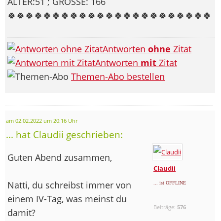
ALTER:51 ; GRÖSSE: 166
🍀🍀🍀🍀🍀🍀🍀🍀🍀🍀🍀🍀🍀🍀🍀🍀🍀🍀🍀🍀🍀🍀🍀
Antworten
ohne
Zitat
Antworten
mit
Zitat
Themen-Abo bestellen
am 02.02.2022 um 20:16 Uhr
... hat Claudii geschrieben:
Guten Abend zusammen,
Claudii
Natti, du schreibst immer von
... ist OFFLINE
einem IV-Tag, was meinst du
Beiträge:
576
damit?