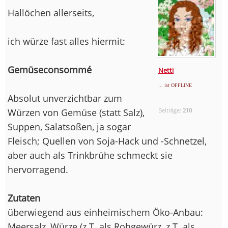
Hallöchen allerseits,
ich würze fast alles hiermit:
Gemüseconsommé
Netti
... ist OFFLINE
Absolut unverzichtbar zum
Würzen von Gemüse (statt Salz),
Beiträge:
210
Suppen, Salatsoßen, ja sogar
Fleisch; Quellen von Soja-Hack und -Schnetzel,
aber auch als Trinkbrühe schmeckt sie
hervorragend.
Zutaten
überwiegend aus einheimischem Öko-Anbau:
Meersalz, Würze (z.T. als Rohgewürz, z.T. als