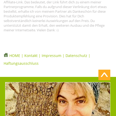
Affiliate-Link. Das bedeutet, der Link führt dich zu einem meiner
Partnerprogramme. Falls du aufgrund dieser Verlinkung dort etwas
bestellst, erhalte ich von meinem Partner als Dankeschön für diese
Produktempfehlung eine Provision. Dies hat für Dich
selbstverständlich keinerlei Auswirkungen auf den Preis. Du
unterstützt damit den Erhalt, den weiteren Ausbau und die Pflege
meiner Internetseite. Vielen Dank :-)
HOME
|
Kontakt
|
Impressum
|
Datenschutz
|
Haftungsausschluss