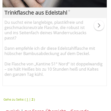
*
Trinkflasche aus Edelstahl
Du suchst eine langlebige, plastikfreie und
geschmacksneutrale Flasche, die robust ist
und ins Seitenfach deines Wanderrucksacks
passt?
Dann empfehle ich dir diese Edelstahlflasche mit
hübscher Bambusabdeckung auf dem Deckel.
Die Flasche von „Kantine 51° Nord“ ist doppelwandig
– sie hält Heißes bis zu 10 Stunden heiß und Kaltes
den ganzen Tag kühl.
Gehe zu Seite: (
1
|
2
)