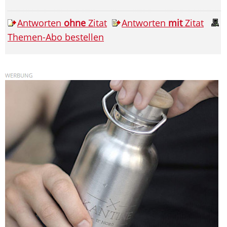
Antworten
ohne
Zitat
Antworten
mit
Zitat
Themen-Abo bestellen